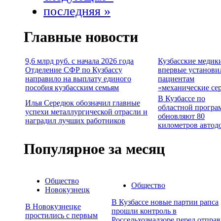
последняя »
Главные новости
9,6 млрд руб. с начала 2026 года
Кузбасские медик
Отделение СФР по Кузбассу
впервые установи
направило на выплату единого
пациентам
пособия кузбасским семьям
«механические се
В Кузбассе по
Илья Середюк обозначил главные
областной програ
успехи металлургической отрасли и
обновляют 80
наградил лучших работников
километров автод
Популярное за месяц
Общество
Общество
Новокузнецк
В Кузбассе новые партии рапса
В Новокузнецке
прошли контроль в
простились с первым
Россельхознадзоре перед отпра