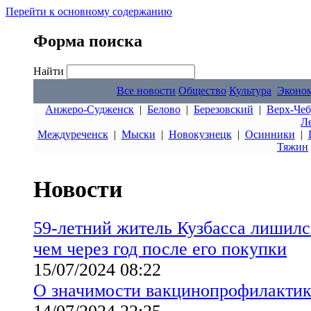
Перейти к основному содержанию
Форма поиска
Найти
Все новости
Общество
Культура
Эконо
Анжеро-Судженск
|
Белово
|
Березовский
|
Верх-Чеб
Л
Междуреченск
|
Мыски
|
Новокузнецк
|
Осинники
|
Тяжин
Новости
59-летний житель Кузбасса лишилс
чем через год после его покупки
15/07/2024 08:22
О значимости вакцинопрофилактик