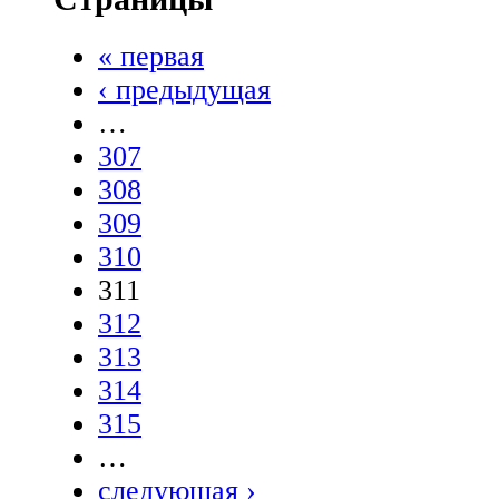
« первая
‹ предыдущая
…
307
308
309
310
311
312
313
314
315
…
следующая ›