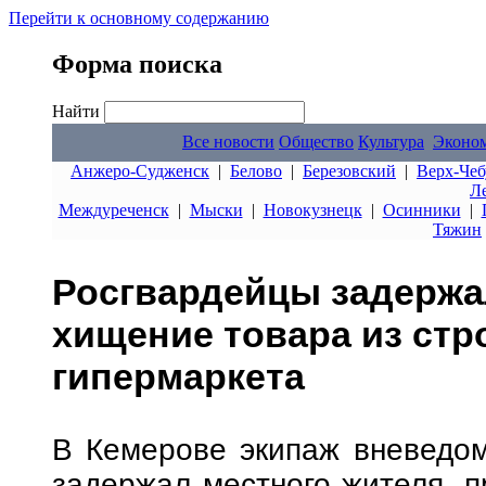
Перейти к основному содержанию
Форма поиска
Найти
Все новости
Общество
Культура
Эконо
Анжеро-Судженск
|
Белово
|
Березовский
|
Верх-Чеб
Л
Междуреченск
|
Мыски
|
Новокузнецк
|
Осинники
|
Тяжин
Росгвардейцы задержа
хищение товара из стр
гипермаркета
В Кемерове экипаж вневедом
задержал местного жителя, п