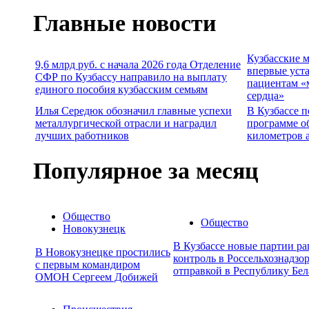
Главные новости
Кузбасские 
9,6 млрд руб. с начала 2026 года Отделение
впервые уст
СФР по Кузбассу направило на выплату
пациентам «
единого пособия кузбасским семьям
сердца»
Илья Середюк обозначил главные успехи
В Кузбассе п
металлургической отрасли и наградил
программе о
лучших работников
километров 
Популярное за месяц
Общество
Общество
Новокузнецк
В Кузбассе новые партии р
В Новокузнецке простились
контроль в Россельхознадзор
с первым командиром
отправкой в Республику Бел
ОМОН Сергеем Добижей