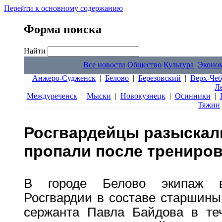
Перейти к основному содержанию
Форма поиска
Найти
Все новости
Общество
Культура
Эконо
Анжеро-Судженск
|
Белово
|
Березовский
|
Верх-Чеб
Л
Междуреченск
|
Мыски
|
Новокузнецк
|
Осинники
|
Тяжин
Росгвардейцы разыскали
пропали после трениров
В городе Белово экипаж в
Росгвардии в составе старшины
сержанта Павла Байдова в те