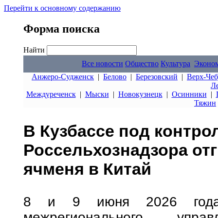
Перейти к основному содержанию
Форма поиска
Найти
Все новости
Общество
Культура
Эконо
Анжеро-Судженск
|
Белово
|
Березовский
|
Верх-Чеб
Л
Междуреченск
|
Мыски
|
Новокузнецк
|
Осинники
|
Тяжин
В Кузбассе под контро
Россельхознадзора от
ячменя в Китай
8 и 9 июня 2026 года 
межрегионального управ