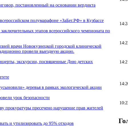
иговор, постановленный на основании вердикта
 всероссийском полумарафоне «ЗаБег.РФ» в Кузбассе
14:2
 заключительных этапов всероссийского чемпионата по
14:2
нзией врачи Новокузнецкой городской клинической
радиционно провели выездную акцию.
онцерты, экскурсии, посвященные Дню детских
14:2
итете
14:2
усыновили» деревья в рамках экологической акции
овели урок безопасности
10:2
тву прокуратуры пресечено нарушение прав жителей
Го
ать и утилизировать до 95% отходов