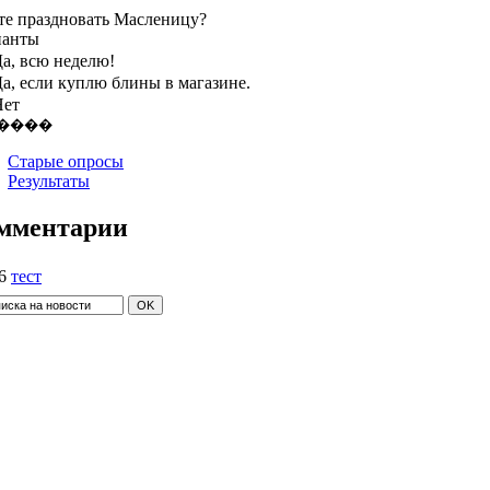
те праздновать Масленицу?
ианты
а, всю неделю!
а, если куплю блины в магазине.
Нет
Старые опросы
Результаты
мментарии
6
тест