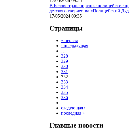
17/05/2024 09:55
В Белове транспортные полицейские пр
детского творчества «Полицейский Дяд
17/05/2024 09:35
Страницы
« первая
‹ предыдущая
…
328
329
330
331
332
333
334
335
336
…
следующая ›
последняя »
Главные новости