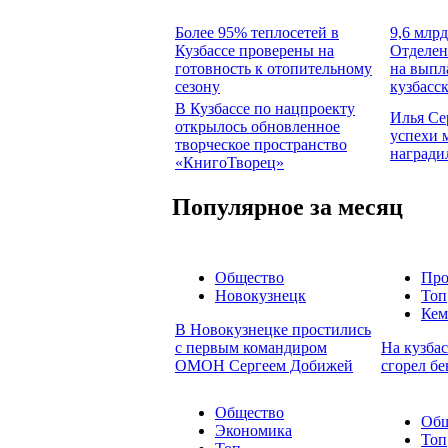
Более 95% теплосетей в
9,6 млрд
Кузбассе проверены на
Отделен
готовность к отопительному
на выпл
сезону
кузбасс
В Кузбассе по нацпроекту
Илья Се
открылось обновленное
успехи 
творческое пространство
награди
«КнигоТворец»
Популярное за месяц
Общество
Про
Новокузнецк
Топ
Кем
В Новокузнецке простились
с первым командиром
На кузбас
ОМОН Сергеем Добижей
сгорел бе
Общество
Общ
Экономика
Топ