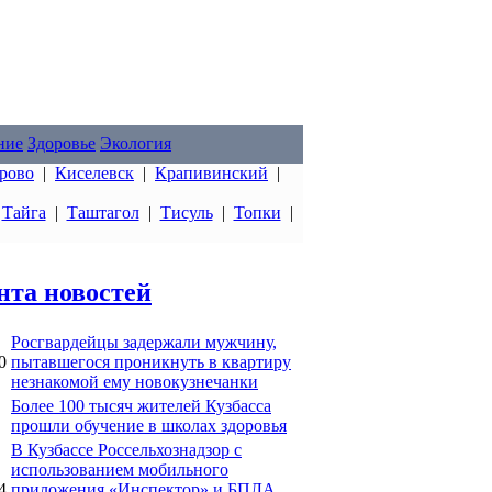
ние
Здоровье
Экология
рово
|
Киселевск
|
Крапивинский
|
|
Тайга
|
Таштагол
|
Тисуль
|
Топки
|
нта новостей
Росгвардейцы задержали мужчину,
0
пытавшегося проникнуть в квартиру
незнакомой ему новокузнечанки
Более 100 тысяч жителей Кузбасса
прошли обучение в школах здоровья
В Кузбассе Россельхознадзор с
использованием мобильного
4
приложения «Инспектор» и БПЛА