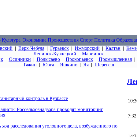
о
Культура
Экономика
Происшествия
Спорт
Политика
Образова
овский
|
Верх-Чебула
|
Гурьевск
|
Ижморский
|
Калтан
|
Кеме
Ленинск-Кузнецкий
|
Мариинск
цк
|
Осинники
|
Полысаево
|
Прокопьевск
|
Промышленная
Тяжин
|
Юрга
|
Яшкино
|
Яя
|
Шерегеш
Ле
анитарный контроль в Кузбассе
10:3
иалисты Россельхознадзора проводят мониторинг
ния
7:32
ь ход расследования уголовного дела, возбужденного по
14:3