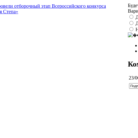
Буде
овели отборочный этап Всероссийского конкурса
Вар
я Степа»
Д
Д
Ко
23/0