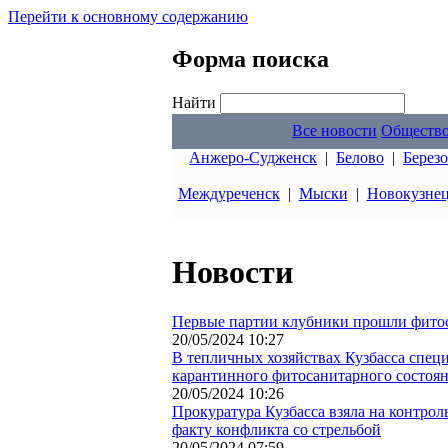
Перейти к основному содержанию
Форма поиска
Найти
Все новости
Обществ
Анжеро-Судженск
|
Белово
|
Берез
Междуреченск
|
Мыски
|
Новокузне
Новости
Первые партии клубники прошли фитос
20/05/2024 10:27
В тепличных хозяйствах Кузбасса спец
карантинного фитосанитарного состоя
20/05/2024 10:26
Прокуратура Кузбасса взяла на контрол
факту конфликта со стрельбой
20/05/2024 07:59