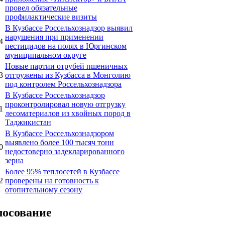
провел обязательные
профилактические визиты
В Кузбассе Россельхознадзор выявил
нарушения при применении
4
пестицидов на полях в Юргинском
муниципальном округе
Новые партии отрубей пшеничных
3
отгружены из Кузбасса в Монголию
под контролем Россельхознадзора
В Кузбассе Россельхознадзор
проконтролировал новую отгрузку
1
лесоматериалов из хвойных пород в
Таджикистан
В Кузбассе Россельхознадзором
выявлено более 100 тысяч тонн
0
недостоверно задекларированного
зерна
Более 95% теплосетей в Кузбассе
2
проверены на готовность к
отопительному сезону
лосование