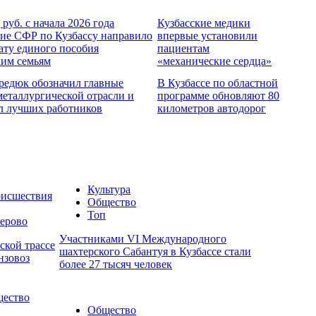
 руб. с начала 2026 года
Кузбасские медики
ие СФР по Кузбассу направило
впервые установили
ату единого пособия
пациентам
ким семьям
«механические сердца»
редюк обозначил главные
В Кузбассе по областной
металлургической отрасли и
программе обновляют 80
л лучших работников
километров автодорог
Культура
исшествия
Общество
Топ
ерово
Участниками VI Международного
ской трассе
шахтерского Сабантуя в Кузбассе стали
нзовоз
более 27 тысяч человек
ество
Общество