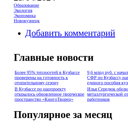
Образование
Экология
Экономика
Новокузнецк
Добавить комментарий
Главные новости
Более 95% теплосетей в Кузбассе
9,6 млрд руб. с нача
проверены на готовность к
СФР по Кузбассу на
отопительному сезону
единого пособия ку
В Кузбассе по нацпроекту
Илья Середюк обозн
открылось обновленное творческое
металлургической о
пространство «КнигоТворец»
работников
Популярное за месяц