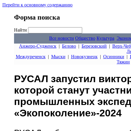
Перейти к основному содержанию
Форма поиска
Найти
Все новости
Общество
Культура
Эконо
Анжеро-Судженск
|
Белово
|
Березовский
|
Верх-Чеб
Л
Междуреченск
|
Мыски
|
Новокузнецк
|
Осинники
|
Тяжин
РУСАЛ запустил викто
которой станут участн
промышленных экспе
«Экопоколение»-2024