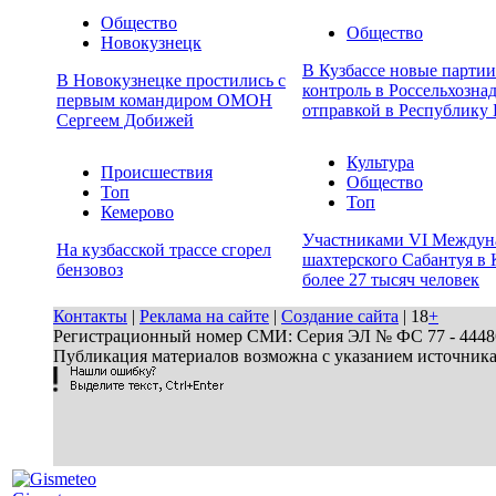
Общество
Общество
Новокузнецк
В Кузбассе новые парти
В Новокузнецке простились с
контроль в Россельхозна
первым командиром ОМОН
отправкой в Республику 
Сергеем Добижей
Культура
Происшествия
Общество
Топ
Топ
Кемерово
Участниками VI Междун
На кузбасской трассе сгорел
шахтерского Сабантуя в 
бензовоз
более 27 тысяч человек
Контакты
|
Реклама на сайте
|
Создание сайта
| 18
+
Регистрационный номер СМИ: Серия ЭЛ № ФС 77 - 44486 
Публикация материалов возможна с указанием источник