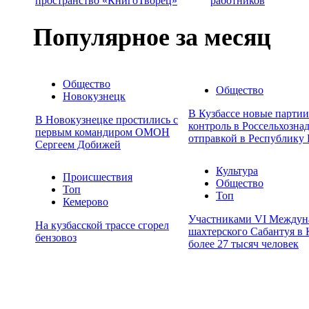
пространство «КнигоТворец»
работников
Популярное за месяц
Общество
Общество
Новокузнецк
В Кузбассе новые парти
В Новокузнецке простились с
контроль в Россельхозна
первым командиром ОМОН
отправкой в Республику 
Сергеем Добижей
Культура
Происшествия
Общество
Топ
Топ
Кемерово
Участниками VI Междун
На кузбасской трассе сгорел
шахтерского Сабантуя в 
бензовоз
более 27 тысяч человек