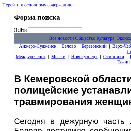
Перейти к основному содержанию
Форма поиска
Найти
Все новости
Общество
Культура
Эконо
Анжеро-Судженск
|
Белово
|
Березовский
|
Верх-Чеб
Л
Междуреченск
|
Мыски
|
Новокузнецк
|
Осинники
|
Тяжин
В Кемеровской област
полицейские устанавл
травмирования женщин
Сегодня в дежурную часть
Белово поступило сообщени