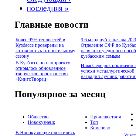
последняя »
Главные новости
Более 95% теплосетей в
9,6 млрд руб. с начала 202
Кузбассе проверены на
Отделение СФР по Кузбас
готовность к отопительному
на выплату единого посо
сезону
кузбасским семьям
В Кузбассе по нацпроекту
Илья Середюк обозначил 
открылось обновленное
успехи металлургической 
творческое пространство
наградил лучших работни
«КнигоТворец»
Популярное за месяц
Общество
Происшествия
Новокузнецк
Топ
Кемерово
В Новокузнецке простились
Учас