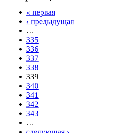
« первая
‹ предыдущая
…
335
336
337
338
339
340
341
342
343
…
следующая ›