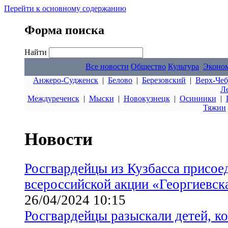
Перейти к основному содержанию
Форма поиска
Найти
Все новости
Общество
Культура
Эконо
Анжеро-Судженск
|
Белово
|
Березовский
|
Верх-Чеб
Л
Междуреченск
|
Мыски
|
Новокузнецк
|
Осинники
|
Тяжин
Новости
Росгвардейцы из Кузбасса присое
всероссийской акции «Георгиевск
26/04/2024 10:15
Росгвардейцы разыскали детей, к