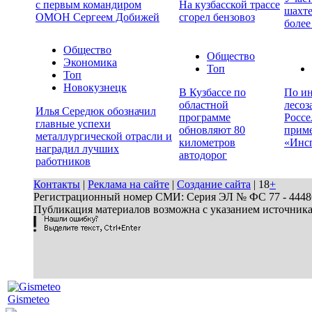
с первым командиром
На кузбасской трассе
шахте
ОМОН Сергеем Добижей
сгорел бензовоз
более
Общество
Общество
Экономика
Топ
Топ
Новокузнецк
В Кузбассе по
По ин
областной
лесоз
Илья Середюк обозначил
программе
Россе
главные успехи
обновляют 80
прим
металлургической отрасли и
километров
«Инс
наградил лучших
автодорог
работников
Контакты
|
Реклама на сайте
|
Создание сайта
| 18
+
Регистрационный номер СМИ: Серия ЭЛ № ФС 77 - 44486 
Публикация материалов возможна с указанием источник
Gismeteo