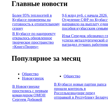
Главные новости
Более 95% теплосетей в
9,6 млрд руб. с начала 2026
Кузбассе проверены на
Отделение СФР по Кузбасс
готовность к отопительному
направило на выплату еди
сезону
пособия кузбасским семьям
В Кузбассе по нацпроекту
Илья Середюк обозначил г
открылось обновленное
успехи металлургической о
творческое пространство
наградил лучших работник
«КнигоТворец»
Популярное за месяц
Общество
Общество
Новокузнецк
В Кузбассе новые партии рапса
В Новокузнецке
прошли контроль в
простились с первым
Россельхознадзоре перед
командиром ОМОН
отправкой в Республику Белару
Сергеем Добижей