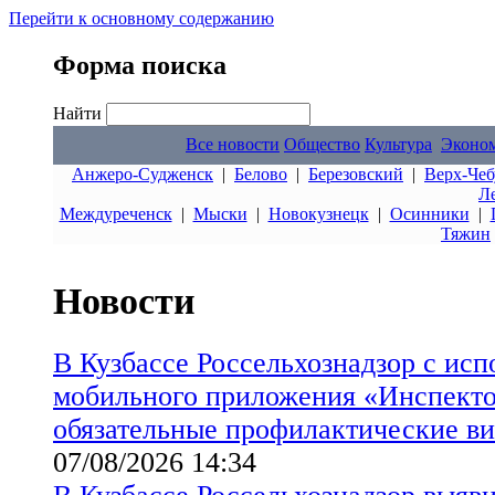
Перейти к основному содержанию
Форма поиска
Найти
Все новости
Общество
Культура
Эконо
Анжеро-Судженск
|
Белово
|
Березовский
|
Верх-Чеб
Л
Междуреченск
|
Мыски
|
Новокузнецк
|
Осинники
|
Тяжин
Новости
В Кузбассе Россельхознадзор с ис
мобильного приложения «Инспект
обязательные профилактические в
07/08/2026 14:34