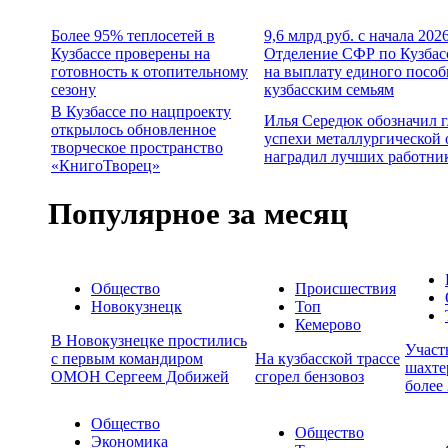
Более 95% теплосетей в
9,6 млрд руб. с начала 202
Кузбассе проверены на
Отделение СФР по Кузбас
готовность к отопительному
на выплату единого пособ
сезону
кузбасским семьям
В Кузбассе по нацпроекту
Илья Середюк обозначил 
открылось обновленное
успехи металлургической 
творческое пространство
наградил лучших работни
«КнигоТворец»
Популярное за месяц
Общество
Происшествия
Новокузнецк
Топ
Кемерово
В Новокузнецке простились
Участ
с первым командиром
На кузбасской трассе
шахте
ОМОН Сергеем Добижей
сгорел бензовоз
более
Общество
Общество
Экономика