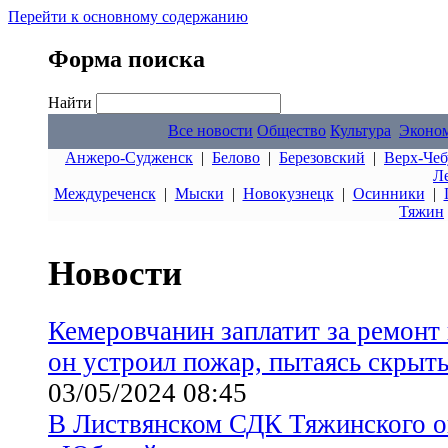
Перейти к основному содержанию
Форма поиска
Найти
Все новости
Общество
Культура
Эконо
Анжеро-Судженск
|
Белово
|
Березовский
|
Верх-Чеб
Л
Междуреченск
|
Мыски
|
Новокузнецк
|
Осинники
|
Тяжин
Новости
Кемеровчанин заплатит за ремонт 
он устроил пожар, пытаясь скрыт
03/05/2024 08:45
В Листвянском СДК Тяжинского о