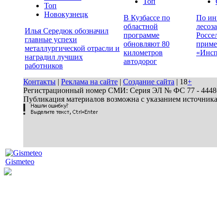
Топ
Топ
Новокузнецк
В Кузбассе по
По ин
областной
лесоз
Илья Середюк обозначил
программе
Россе
главные успехи
обновляют 80
приме
металлургической отрасли и
километров
«Инсп
наградил лучших
автодорог
работников
Контакты
|
Реклама на сайте
|
Создание сайта
| 18
+
Регистрационный номер СМИ: Серия ЭЛ № ФС 77 - 44486 
Публикация материалов возможна с указанием источник
Gismeteo