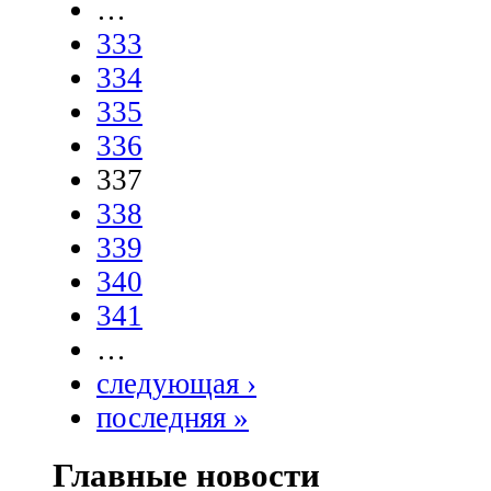
…
333
334
335
336
337
338
339
340
341
…
следующая ›
последняя »
Главные новости