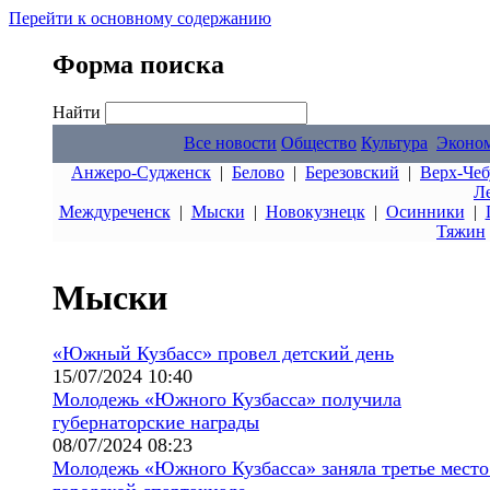
Перейти к основному содержанию
Форма поиска
Найти
Все новости
Общество
Культура
Эконо
Анжеро-Судженск
|
Белово
|
Березовский
|
Верх-Чеб
Л
Междуреченск
|
Мыски
|
Новокузнецк
|
Осинники
|
Тяжин
Мыски
«Южный Кузбасс» провел детский день
15/07/2024 10:40
Молодежь «Южного Кузбасса» получила
губернаторские награды
08/07/2024 08:23
Молодежь «Южного Кузбасса» заняла третье место