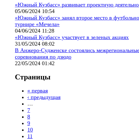
«Южный Кузбасс» развивает проектную деятельно
05/06/2024 10:54
«Южный Кузбасс» занял второе место в футбольн
турнире «Мечела»
04/06/2024 11:28
«Южный Кузбасс» участвует в зеленых акциях
31/05/2024 08:02
В Анжеро-Судженске состоялись межрегиональны
соревнования по дзюдо
22/05/2024 01:42
Страницы
« первая
‹ предыдущая
…
7
8
9
10
11