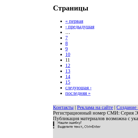
Страницы
« первая
‹ предыдущая
…
7
8
9
10
11
12
13
14
15
следующая ›
последняя »
Контакты
|
Реклама на сайте
|
Создание 
Регистрационный номер СМИ: Серия ЭЛ 
Публикация материалов возможна с ук