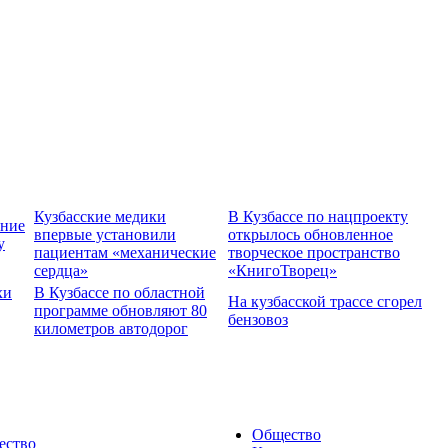
Кузбасские медики
В Кузбассе по нацпроекту
ение
впервые установили
открылось обновленное
у
пациентам «механические
творческое пространство
сердца»
«КнигоТворец»
хи
В Кузбассе по областной
На кузбасской трассе сгорел
программе обновляют 80
бензовоз
километров автодорог
Общество
ество