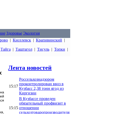
ние
Здоровье
Экология
рово
|
Киселевск
|
Крапивинский
|
|
Тайга
|
Таштагол
|
Тисуль
|
Топки
|
Лента новостей
х
Россельхознадзором
проконтролирован ввоз в
15:17
Кузбасс 2,38 тонн ягод из
ена
Киргизии
ей
В Кузбассе проведен
лся
обязательный профвизит в
15:15
отношении
ка,
сельхозтоваропроизводителя