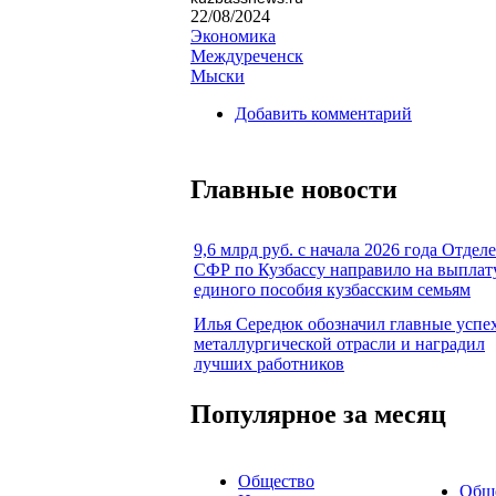
22/08/2024
Экономика
Междуреченск
Мыски
Добавить комментарий
Главные новости
9,6 млрд руб. с начала 2026 года Отдел
СФР по Кузбассу направило на выплат
единого пособия кузбасским семьям
Илья Середюк обозначил главные успе
металлургической отрасли и наградил
лучших работников
Популярное за месяц
Общество
Общ