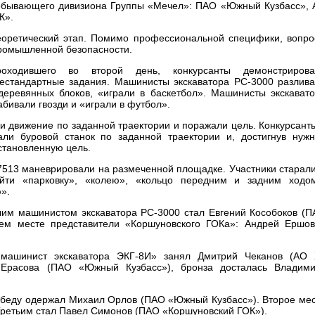
обывающего дивизиона Группы «Мечел»: ПАО «Южный Кузбасс»,
К».
еоретический этап. Помимо профессиональной специфики, вопр
промышленной безопасности.
оходившего во второй день, конкурсанты демонстрирова
естандартные задания. Машинисты экскаватора РС-3000 разлив
деревянных блоков, «играли в баскетбол». Машинисты экскават
бивали гвозди и «играли в футбол».
 движение по заданной траектории и поражали цель. Конкурсант
ли буровой станок по заданной траектории и, достигнув нуж
становленную цель.
7513 маневрировали на размеченной площадке. Участники старал
йти «парковку», «колею», «кольцо передним и задним ходом
».
шим машинистом экскаватора РС-3000 стал Евгений Кособоков (
ем месте представители «Коршуновского ГОКа»: Андрей Ершо
машинист экскаватора ЭКГ-8И» занял Дмитрий Чеканов (АО 
я Ерасова (ПАО «Южный Кузбасс»), бронза досталась Владим
обеду одержал Михаил Орлов (ПАО «Южный Кузбасс»). Второе ме
 Третьим стал Павел Симонов (ПАО «Коршуновский ГОК»).