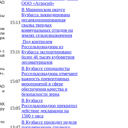
 АО
ООО «Агросиб»
В Мариинском округе
Кузбасса ликвидирована
осы
несанкционированная
15:13
свалка твердых
ли
коммунальных отходов на
али
землях сельхозназначения
ора
Под контролем
Россельхознадзора из
ы с
15:11
Кузбасса экспортировано
ной
более 46 тысяч кубометров
лесоматериалов
В Кузбассе специалисты
ись
»,
Россельхознадзора отмечают
важность превентивных
15:07
мероприятий в сфере
ПАО
обеспечения качества и
в и
безопасности зерна
В Кузбассе
ХК
Россельхознадзор прекратил
15:05
иру
действие декларации на
1500 т овса
сто
В Кузбассе проходит неделя
13:47
популяризации грудного