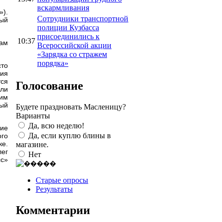
вскармливания
»).
Сотрудники транспортной
ный
полиции Кузбасса
присоединились к
10:37
кам
Всероссийской акции
«Зарядка со стражем
порядка»
сто
ия
тся
Голосование
ели
ним
ный
Будете праздновать Масленицу?
Варианты
Да, всю неделю!
ние
Да, если куплю блины в
ого
ке.
магазине.
лег
Нет
сс»
Старые опросы
Результаты
Комментарии