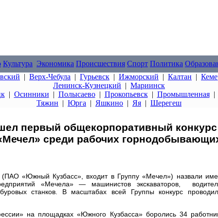
о
Культура
Экономика
Происшествия
Спорт
Политика
Образова
овский
|
Верх-Чебула
|
Гурьевск
|
Ижморский
|
Калтан
|
Кеме
Ленинск-Кузнецкий
|
Мариинск
цк
|
Осинники
|
Полысаево
|
Прокопьевск
|
Промышленная
Тяжин
|
Юрга
|
Яшкино
|
Яя
|
Шерегеш
шел первый общекорпоративный конкурс
«Мечел» среди рабочих горнодобывающи
 (ПАО «Южный Кузбасс», входит в Группу «Мечел») назвали им
редприятий «Мечела» — машинистов экскаваторов, водител
буровых станков. В масштабах всей Группы конкурс проводи
ессии» на площадках «Южного Кузбасса» боролись 34 работни