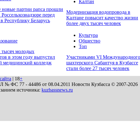
Калтан
е новые партии рапса прошли
Модернизация водопровода в
 Россельхознадзоре перед
Калтане повысит качество жизни
 в Республику Беларусь
более двух тысяч человек
Культура
зование
Общество
Топ
х тысяч молодых
тов в этом году выпустил
Участниками VI Международног
й медицинский колледж
шахтерского Сабантуя в Кузбассе
стали более 27 тысяч человек
сайта
| 18
+
№ ФС 77 - 44486 от 08.04.2011 Новости Кузбасса © 2007-2026
азанием источника:
kuzbassnews.ru