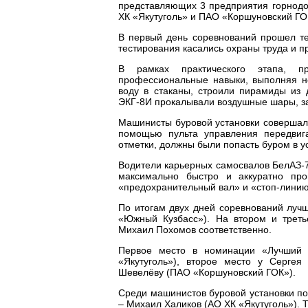
представляющих 3 предприятия горнод
ХК «Якутуголь» и ПАО «Коршуновский ГО
В первый день соревнований прошел т
тестирования касались охраны труда и 
В рамках практического этапа, пр
профессиональные навыки, выполняя н
воду в стаканы, строили пирамиды из 
ЭКГ-8И прокалывали воздушные шары, за
Машинисты буровой установки совершали
помощью пульта управления передвига
отметки, должны были попасть буром в у
Водители карьерных самосвалов БелАЗ-
максимально быстро и аккуратно про
«предохранительный вал» и «стоп-линию
По итогам двух дней соревнований луч
«Южный Кузбасс»). На втором и треть
Михаил Похомов соответственно.
Первое место в номинации «Лучший 
«Якутуголь»), второе место у Серге
Шевелёву (ПАО «Коршуновский ГОК»).
Среди машинистов буровой установки п
– Михаил Халиков (АО ХК «Якутуголь»).