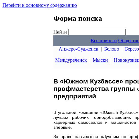
Перейти к основному содержанию
Форма поиска
Найти
Все новости
Обществ
Анжеро-Судженск
|
Белово
|
Берез
Междуреченск
|
Мыски
|
Новокузне
В «Южном Кузбассе» про
профмастерства группы 
предприятий
В угольной компании «Южный Кузбасс»
лучших рабочих горнодобывающих п
карьерных самосвалов и машинистов 
впервые.
За право называться «Лучшим по проф