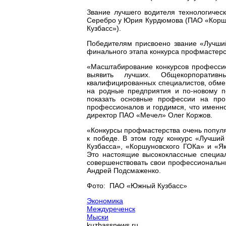
Звание лучшего водителя технологичес
Серебро у Юрия Курдюмова (ПАО «Корш
Кузбасс»).
Победителям присвоено звание «Лучши
финального этапа конкурса профмастерс
«Масштабирование конкурсов профессио
выявить лучших. Общекорпорати
квалифицированных специалистов, обмен
на родные предприятия и по-новому по
показать основные профессии на прои
профессионалов и гордимся, что именн
директор ПАО «Мечел» Олег Коржов.
«Конкурсы профмастерства очень популяр
к победе. В этом году конкурс «Лучши
Кузбасса», «Коршуновского ГОКа» и «Як
Это настоящие высококлассные специа
совершенствовать свои профессиональн
Андрей Подсмаженко.
Фото: ПАО «Южный Кузбасс»
Экономика
Междуреченск
Мыски
kuzbassnews.ru