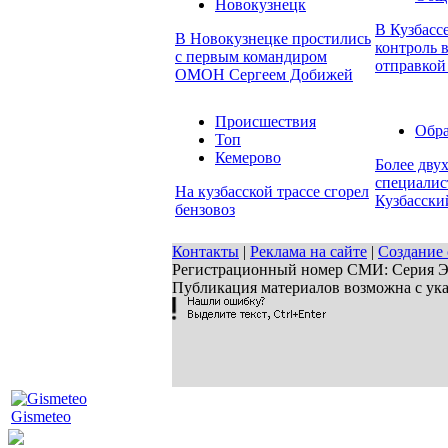
Новокузнецк
В Кузбасс
В Новокузнецке простились
контроль в
с первым командиром
отправкой
ОМОН Сергеем Добижей
Происшествия
Обра
Топ
Кемерово
Более дву
специалис
На кузбасской трассе сгорел
Кузбасски
бензовоз
Контакты
|
Реклама на сайте
|
Создание 
Регистрационный номер СМИ: Серия ЭЛ 
Публикация материалов возможна с ук
Gismeteo