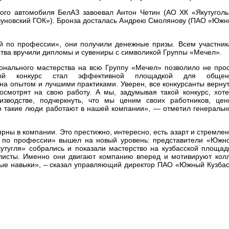
кого автомобиля БелАЗ завоевал Антон Четин (АО ХК «Якутуголь
уновский ГОК»). Бронза досталась Андрею Смолянову (ПАО «Юж
й по профессии», они получили денежные призы. Всем участни
тва вручили дипломы и сувениры с символикой Группы «Мечел».
нального мастерства на всю Группу «Мечел» позволило не про
вный конкурс стал эффективной площадкой для общен
а опытом и лучшими практиками. Уверен, все конкурсанты верну
смотрят на свою работу. А мы, задумывая такой конкурс, хот
зводстве, подчеркнуть, что мы ценим своих работников, це
о такие люди работают в нашей компании», — отметил генераль
ны в компании. Это престижно, интересно, есть азарт и стремле
й по профессии» вышел на новый уровень: представители «Южн
утугля» собрались и показали мастерство на кузбасской площад
листы. Именно они двигают компанию вперед и мотивируют кол
ые навыки», – сказал управляющий директор ПАО «Южный Кузба