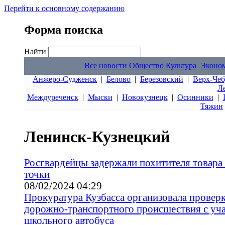
Перейти к основному содержанию
Форма поиска
Найти
Все новости
Общество
Культура
Эконо
Анжеро-Судженск
|
Белово
|
Березовский
|
Верх-Чеб
Л
Междуреченск
|
Мыски
|
Новокузнецк
|
Осинники
|
Тяжин
Ленинск-Кузнецкий
Росгвардейцы задержали похитителя товара 
точки
08/02/2024 04:29
Прокуратура Кузбасса организовала провер
дорожно-транспортного происшествия с уч
школьного автобуса