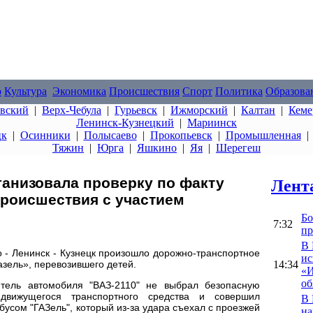
о
Культура
Экономика
Происшествия
Спорт
Политика
Образова
овский
|
Верх-Чебула
|
Гурьевск
|
Ижморский
|
Калтан
|
Кеме
Ленинск-Кузнецкий
|
Мариинск
цк
|
Осинники
|
Полысаево
|
Прокопьевск
|
Промышленная
Тяжин
|
Юрга
|
Яшкино
|
Яя
|
Шерегеш
ганизовала проверку по факту
Лент
роисшествия с участием
Бо
7:32
пр
В 
о - Ленинск - Кузнецк произошло дорожно-транспортное
ис
14:34
зель», перевозившего детей.
«И
об
итель автомобиля "ВАЗ-2110" не выбрал безопасную
движущегося транспортного средства и совершил
В 
усом "ГАЗель", который из-за удара съехал с проезжей
на