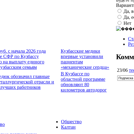
Вариан
Да, 
Да, 
Нет
Ст
Ре
руб. с начала 2026 года
Кузбасские медики
Комм
е СФР по Кузбассу
впервые установили
о на выплату единого
пациентам
кузбасским семьям
«механические сердца»
23/06
те
В Кузбассе по
едюк обозначил главные
областной программе
еталлургической отрасли и
обновляют 80
 лучших работников
километров автодорог
Общество
во
Калтан