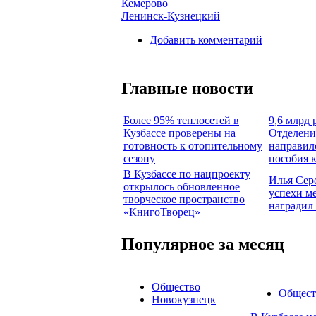
Кемерово
Ленинск-Кузнецкий
Добавить комментарий
Главные новости
Более 95% теплосетей в
9,6 млрд 
Кузбассе проверены на
Отделени
готовность к отопительному
направил
сезону
пособия 
В Кузбассе по нацпроекту
Илья Сер
открылось обновленное
успехи м
творческое пространство
наградил
«КнигоТворец»
Популярное за месяц
Общество
Общест
Новокузнецк