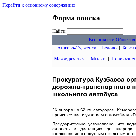
Перейти к основному содержанию
Форма поиска
Найти
Все новости
Обществ
Анжеро-Судженск
|
Белово
|
Берез
Междуреченск
|
Мыски
|
Новокузне
Прокуратура Кузбасса ор
дорожно-транспортного п
школьного автобуса
26 января на 62 км автодороги Кемеров
происшествие с участием автомобиля «Га
Предварительно установлено, что вод
скорость и дистанцию до впереди 
столкновение с попутным школьным автоб