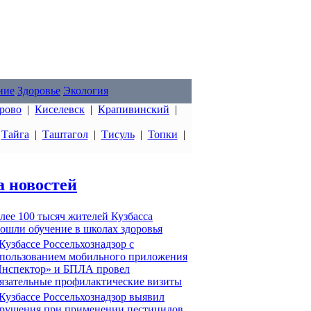
ние
Здоровье
Экология
рово
|
Киселевск
|
Крапивинский
|
|
Тайга
|
Таштагол
|
Тисуль
|
Топки
|
а новостей
лее 100 тысяч жителей Кузбасса
ошли обучение в школах здоровья
Кузбассе Россельхознадзор с
пользованием мобильного приложения
нспектор» и БПЛА провел
язательные профилактические визиты
Кузбассе Россельхознадзор выявил
рушения при применении пестицидов