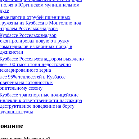
 полях в Юргинском муниципальном
руге
вые партии отрубей пшеничных
гружены из Кузбасса в Монголию под
нтролем Россельхознадзора
Кузбассе Россельхознадзор
оконтролировал новую отгрузку
соматериалов из хвойных пород в
джикистан
Кузбассе Россельхознадзором выявлено
лее 100 тысяч тонн недостоверно
декларированного зерна
лее 95% теплосетей в Кузбассе
оверены на готовность к
опительному сезону
Кузбассе транспортные полицейские
ивлекли к ответственности пассажира
 деструктивное поведение на борту
здушного судна
сование
праздновать Масленицу?