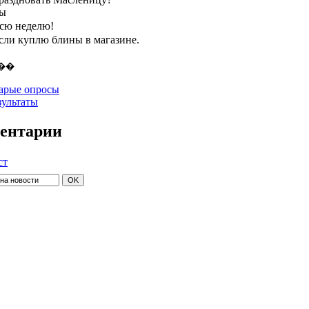
ты
всю неделю!
если куплю блины в магазине.
арые опросы
зультаты
ентарии
ст