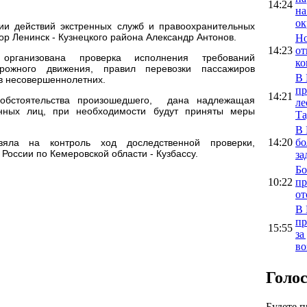
14:24
на
ок
ии действий экстренных служб и правоохранительных
р Ленинск - Кузнецкого района Александр Антонов.
Но
14:23
от
рганизована проверка исполнения требований
ко
орожного движения, правил перевозки пассажиров
В 
в несовершеннолетних.
пр
14:21
 обстоятельства произошедшего, дана надлежащая
ле
енных лиц, при необходимости будут приняты меры
Та
В 
14:20
бо
зяла на контроль ход доследственной проверки,
России по Кемеровской области - Кузбассу.
за
Бо
10:22
пр
от
В 
пр
15:55
за
во
Голо
Будете 