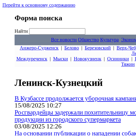
Перейти к основному содержанию
Форма поиска
Найти
Все новости
Общество
Культура
Эконо
Анжеро-Судженск
|
Белово
|
Березовский
|
Верх-Чеб
Л
Междуреченск
|
Мыски
|
Новокузнецк
|
Осинники
|
Тяжин
Ленинск-Кузнецкий
В Кузбассе продолжается уборочная кампан
15/08/2025 10:27
Росгвардейцы задержали похитительницу м
продукции из городского супермаркета
03/08/2025 12:26
На основании публикации о нападении собак