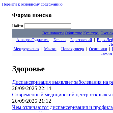
Перейти к основному содержанию
Форма поиска
Найти
Все новости
Общество
Культура
Эконо
Анжеро-Судженск
|
Белово
|
Березовский
|
Верх-Чеб
Л
Междуреченск
|
Мыски
|
Новокузнецк
|
Осинники
|
Тяжин
Здоровье
Диспансеризация выявляет заболевания на р
28/09/2025 22:14
Современный медицинский центр открылся в
26/09/2025 21:12
Чем отличаются диспансеризация и профил