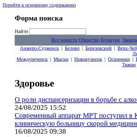
Перейти к основному содержанию
Форма поиска
Найти
Все новости
Общество
Культура
Эконо
Анжеро-Судженск
|
Белово
|
Березовский
|
Верх-Чеб
Л
Междуреченск
|
Мыски
|
Новокузнецк
|
Осинники
|
Тяжин
Здоровье
О роли диспансеризации в борьбе с алк
24/08/2025 15:52
Современный аппарат МРТ поступил в 
клиническую больницу скорой медици
16/08/2025 09:38