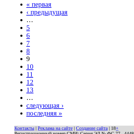
« первая
‹ предыдущая
…
5
6
7
8
9
10
11
12
13
…
следующая ›
последняя »
Контакты
|
Реклама на сайте
|
Создание сайта
| 18
+
Регистрационный номер СМИ: Серия ЭЛ № ФС 77 - 44486 