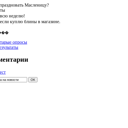
 праздновать Масленицу?
нты
 всю неделю!
 если куплю блины в магазине.
тарые опросы
езультаты
ментарии
ест