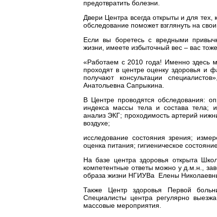
предотвратить болезни.
Двери Центра всегда открыты и для тех,
обследование поможет взглянуть на свои
Если вы боретесь с вредными привыч
жизни, имеете избыточный вес – вас тоже
«Работаем с 2010 года! Именно здесь 
проходят в центре оценку здоровья и ф
получают консультации специалистов
Анатольевна Сапрыкина.
В Центре проводятся обследования: оп
индекса массы тела и состава тела; 
анализ ЭКГ; проходимость артерий нижн
воздухе;
исследование состояния зрения; измер
оценка питания; гигиеническое состояние
На базе центра здоровья открыта Школ
компетентные ответы можно у д.м.н., з
образа жизни НГИУВа Елены Николаев
Также Центр здоровья Первой больни
Специалисты центра регулярно выезжа
массовые мероприятия.