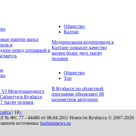
Общество
тво
Калтан
овые партии рапса
Модернизация водопровода в
роль в
Калтане повысит качество
дзоре перед отправкой в
жизни более двух тысяч
Беларусь
человек
ра
Общество
тво
Топ
В Кузбассе по областной
 VI Международного
программе обновляют 80
Сабантуя в Кузбассе
километров автодорог
27 тысяч человек
сайта
| 18
+
№ ФС 77 - 44486 от 08.04.2011 Новости Кузбасса © 2007-2026
азанием источника:
kuzbassnews.ru