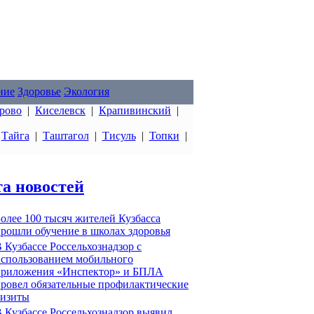
ние
Здоровье
Экология
рово
|
Киселевск
|
Крапивинский
|
|
Тайга
|
Таштагол
|
Тисуль
|
Топки
|
а новостей
олее 100 тысяч жителей Кузбасса
рошли обучение в школах здоровья
 Кузбассе Россельхознадзор с
спользованием мобильного
приложения «Инспектор» и БПЛА
ровел обязательные профилактические
визиты
 Кузбассе Россельхознадзор выявил