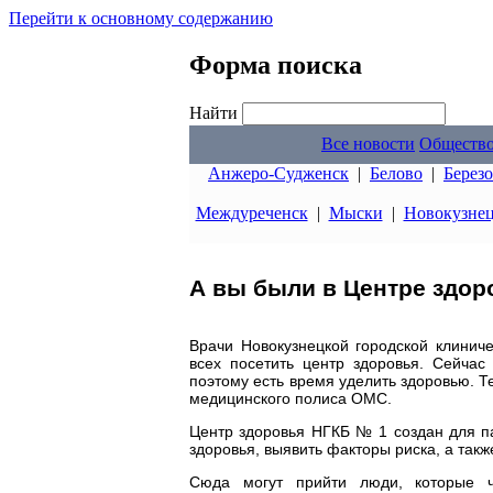
Перейти к основному содержанию
Форма поиска
Найти
Все новости
Обществ
Анжеро-Судженск
|
Белово
|
Берез
Междуреченск
|
Мыски
|
Новокузне
А вы были в Центре здор
Врачи Новокузнецкой городской клинич
всех посетить центр здоровья. Сейчас
поэтому есть время уделить здоровью. 
медицинского полиса ОМС.
Центр здоровья НГКБ № 1 создан для па
здоровья, выявить факторы риска, а так
Сюда могут прийти люди, которые ч