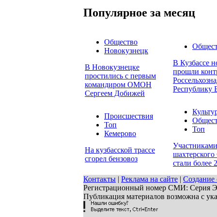
Популярное за месяц
Общество
Общес
Новокузнецк
В Кузбассе н
В Новокузнецке
прошли конт
простились с первым
Россельхозна
командиром ОМОН
Республику 
Сергеем Добижей
Культу
Происшествия
Общес
Топ
Топ
Кемерово
Участниками
На кузбасской трассе
шахтерского 
сгорел бензовоз
стали более 
Контакты
|
Реклама на сайте
|
Создание 
Регистрационный номер СМИ: Серия ЭЛ 
Публикация материалов возможна с ук