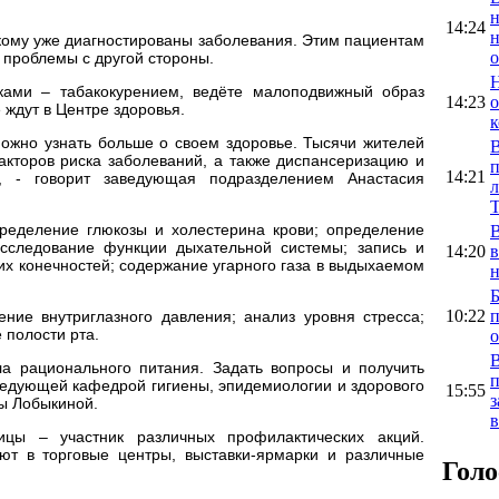
14:24
 кому уже диагностированы заболевания. Этим пациентам
о
 проблемы с другой стороны.
ками – табакокурением, ведёте малоподвижный образ
14:23
о
 ждут в Центре здоровья.
к
можно узнать больше о своем здоровье. Тысячи жителей
В
акторов риска заболеваний, а также диспансеризацию и
п
14:21
», - говорит заведующая подразделением Анастасия
л
ределение глюкозы и холестерина крови; определение
В
исследование функции дыхательной системы; запись и
14:20
в
их конечностей; содержание угарного газа в выдыхаемом
н
Б
10:22
п
ение внутриглазного давления; анализ уровня стресса;
 полости рта.
о
В
а рационального питания. Задать вопросы и получить
п
аведующей кафедрой гигиены, эпидемиологии и здорового
15:55
з
ны Лобыкиной.
в
цы – участник различных профилактических акций.
ют в торговые центры, выставки-ярмарки и различные
Голо