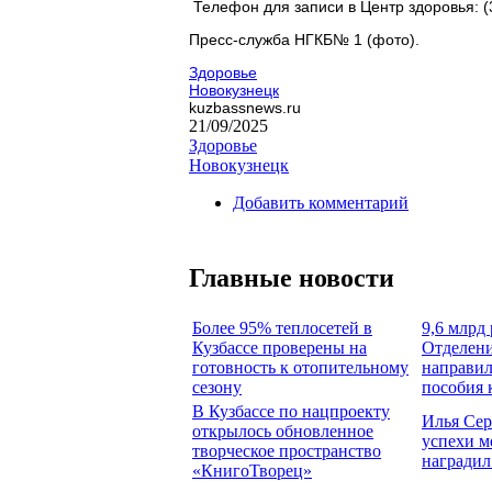
Телефон для записи в Центр здоровья: (
Пресс-служба НГКБ№ 1 (фото).
Здоровье
Новокузнецк
kuzbassnews.ru
21/09/2025
Здоровье
Новокузнецк
Добавить комментарий
Главные новости
Более 95% теплосетей в
9,6 млрд 
Кузбассе проверены на
Отделени
готовность к отопительному
направил
сезону
пособия 
В Кузбассе по нацпроекту
Илья Сер
открылось обновленное
успехи м
творческое пространство
наградил
«КнигоТворец»