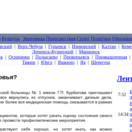
о
Культура
Экономика
Происшествия
Спорт
Политика
Образова
овский
|
Верх-Чебула
|
Гурьевск
|
Ижморский
|
Калтан
|
Кеме
Ленинск-Кузнецкий
|
Мариинск
цк
|
Осинники
|
Полысаево
|
Прокопьевск
|
Промышленная
Тяжин
|
Юрга
|
Яшкино
|
Яя
|
Шерегеш
овья?
Лент
Б
еской больницы № 1 имени Г.П. Курбатова приглашают
7:32
п
 все вернулись из отпусков, заканчивают дачные дела,
Тем более вся медицинская помощь оказывается в рамках
В
и
14:34
циентов, которые хотят узнать оценку состояния своего
п
же провести профилактические мероприятия.
увствуют себя хорошо, но хотят знать, как можно
В