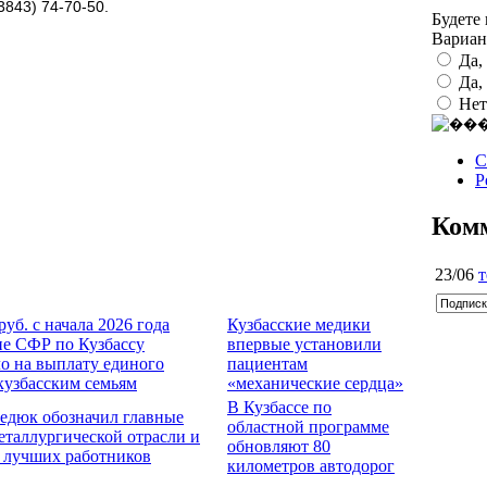
3843) 74-70-50.
Будете
Вариа
Да,
Да,
Нет
С
Р
Ком
23/06
т
руб. с начала 2026 года
Кузбасские медики
е СФР по Кузбассу
впервые установили
о на выплату единого
пациентам
кузбасским семьям
«механические сердца»
В Кузбассе по
едюк обозначил главные
областной программе
еталлургической отрасли и
обновляют 80
 лучших работников
километров автодорог