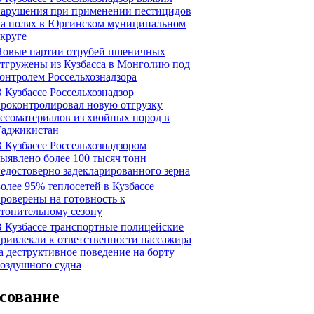
нарушения при применении пестицидов
на полях в Юргинском муниципальном
круге
Новые партии отрубей пшеничных
тгружены из Кузбасса в Монголию под
онтролем Россельхознадзора
 Кузбассе Россельхознадзор
роконтролировал новую отгрузку
есоматериалов из хвойных пород в
Таджикистан
 Кузбассе Россельхознадзором
ыявлено более 100 тысяч тонн
едостоверно задекларированного зерна
олее 95% теплосетей в Кузбассе
роверены на готовность к
топительному сезону
 Кузбассе транспортные полицейские
ривлекли к ответственности пассажира
а деструктивное поведение на борту
оздушного судна
сование