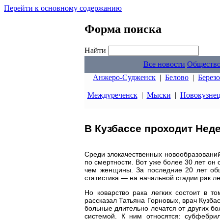
Перейти к основному содержанию
Форма поиска
Найти
Все новости
Обществ
Анжеро-Судженск
|
Белово
|
Берез
Междуреченск
|
Мыски
|
Новокузне
В Кузбассе проходит Нед
Среди злокачественных новообразований 
по смертности. Вот уже более 30 лет он
чем женщины. За последние 20 лет об
статистика — на начальной стадии рак л
Но коварство рака легких состоит в т
рассказал Татьяна Горновых, врач Кузба
больные длительно лечатся от других бо
системой. К ним относятся: субфебрил