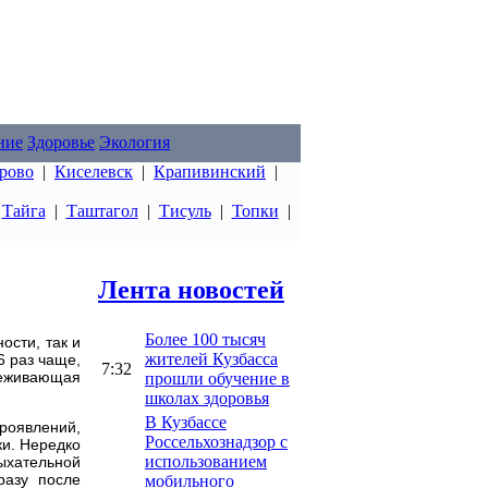
ние
Здоровье
Экология
рово
|
Киселевск
|
Крапивинский
|
|
Тайга
|
Таштагол
|
Тисуль
|
Топки
|
Лента новостей
Более 100 тысяч
ости, так и
жителей Кузбасса
6 раз чаще,
7:32
деживающая
прошли обучение в
школах здоровья
В Кузбассе
роявлений,
Россельхознадзор с
ки. Нередко
использованием
дыхательной
разу после
мобильного