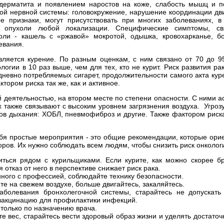
 дерматита и появлением наростов на коже, слабость мышц и 
ой нервной системы: головокружение, нарушение координации дв
ые признаки, могут присутствовать при многих заболеваниях, в
и опухоли любой локализации. Специфические симптомы, св
оли - кашель с «ржавой» мокротой, одышка, кровохарканье, б
евания.
вляется курение. По разным оценкам, с ним связано от 70 до 9
огии в 10 раз выше, чем для тех, кто не курит. Риск развития рак
дневно потребляемых сигарет, продолжительности самого акта кур
тором риска так же, как и активное.
 деятельностью, на втором месте по степени опасности. С ними 
их также связывают с высоким уровнем загрязнения воздуха. Угроз
ов дыхания: ХОБЛ, пневмофиброз и другие. Также фактором риск
ебя простые мероприятия - это общие рекомендации, которые ор
ров. Их нужно соблюдать всем людям, чтобы снизить риск онколог
иться рядом с курильщиками. Если курите, как можно скорее бр
 отказ от него в перспективе снижает риск рака.
нного с профессией, соблюдайте технику безопасности.
е на свежем воздухе, больше двигайтесь, закаляйтесь.
болевания бронхолегочной системы, старайтесь не допускать
 вакцинацию для профилактики инфекций.
только по назначению врача.
е вес, старайтесь вести здоровый образ жизни и уделять достато