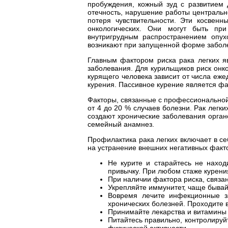
пробуждения, кожный зуд с развитием
отечность, нарушение работы центральн
потеря чувствительности. Эти косвенн
онкологических. Они могут быть пр
внутригрудным распространением опух
возникают при запущенной форме забол
Главным фактором риска рака легких я
заболевания. Для курильщиков риск онкол
курящего человека зависит от числа еже
курения. Пассивное курение является фак
Факторы, связанные с профессиональной
от 4 до 20 % случаев болезни. Рак легк
создают хронические заболевания орган
семейный анамнез.
Профилактика рака легких включает в с
на устранение внешних негативных факто
Не курите и старайтесь не наход
привычку. При любом стаже курения
При наличии фактора риска, связа
Укрепляйте иммунитет, чаще бывайт
Вовремя лечите инфекционные за
хронических болезней. Проходите
Принимайте лекарства и витамины 
Питайтесь правильно, контролируйт
физической активности.