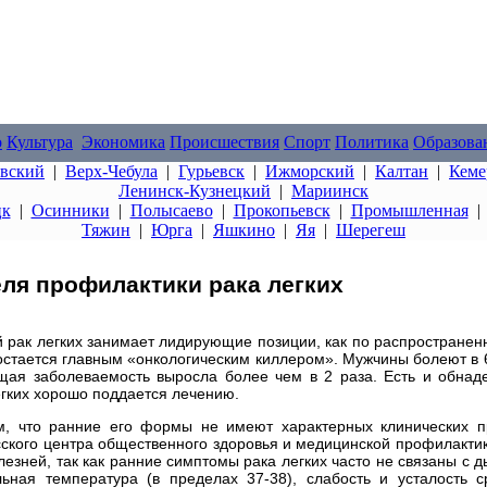
о
Культура
Экономика
Происшествия
Спорт
Политика
Образова
овский
|
Верх-Чебула
|
Гурьевск
|
Ижморский
|
Калтан
|
Кеме
Ленинск-Кузнецкий
|
Мариинск
цк
|
Осинники
|
Полысаево
|
Прокопьевск
|
Промышленная
Тяжин
|
Юрга
|
Яшкино
|
Яя
|
Шерегеш
еля профилактики рака легких
рак легких занимает лидирующие позиции, как по распространенн
 остается главным «онкологическим киллером». Мужчины болеют в 
щая заболеваемость выросла более чем в 2 раза. Есть и обна
егких хорошо поддается лечению.
ом, что ранние его формы не имеют характерных клинических п
сского центра общественного здоровья и медицинской профилакти
лезней, так как ранние симптомы рака легких часто не связаны с 
ьная температура (в пределах 37-38), слабость и усталость с