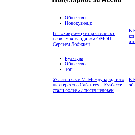
Общество
Новокузнецк
В 
В Новокузнецке простились с
ко
первым командиром ОМОН
от
Сергеем Добижей
Культура
Общество
Топ
Участниками VI Международного
В 
шахтерского Сабантуя в Кузбассе
об
стали более 27 тысяч человек