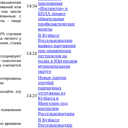
повышенная
приложения
14:34
ижений или
«Инспектор» и
 том числе
БПЛА провел
язанные с
обязательные
оль - чаще
профилактические
визиты
5% случаев
В Кузбассе
а легкого у
Россельхознадзор
ения, стажа
выявил нарушения
при применении
14:24
пестицидов на
ассоциируют
у онкологии
полях в Юргинском
а считается
муниципальном
округе
Новые партии
иентированы
отрубей
ии:
пшеничных
осайте эту
отгружены из
14:23
Кузбасса в
Монголию под
контролем
 появления
Россельхознадзора
В Кузбассе
чно времени
Россельхознадзор