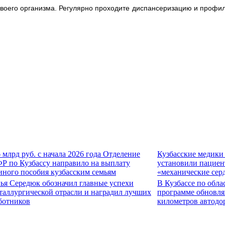
воего организма. Регулярно проходите диспансеризацию и профил
6 млрд руб. с начала 2026 года Отделение
Кузбасские медики
Р по Кузбассу направило на выплату
установили пациен
иного пособия кузбасским семьям
«механические сер
ья Середюк обозначил главные успехи
В Кузбассе по обла
таллургической отрасли и наградил лучших
программе обновля
ботников
километров автодо