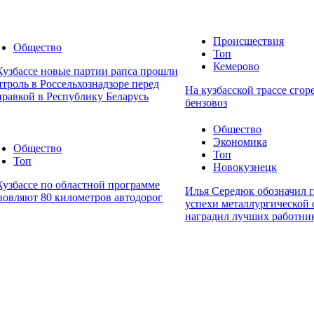
Происшествия
Общество
Топ
Кемерово
Кузбассе новые партии рапса прошли
нтроль в Россельхознадзоре перед
На кузбасской трассе сгор
правкой в Республику Беларусь
бензовоз
Общество
Экономика
Общество
Топ
Топ
Новокузнецк
Кузбассе по областной программе
Илья Середюк обозначил 
новляют 80 километров автодорог
успехи металлургической 
наградил лучших работни