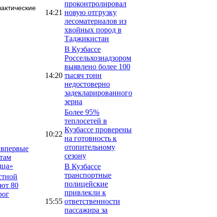
проконтролировал
актические
14:21
новую отгрузку
лесоматериалов из
хвойных пород в
Таджикистан
В Кузбассе
Россельхознадзором
выявлено более 100
14:20
тысяч тонн
недостоверно
задекларированного
зерна
Более 95%
теплосетей в
Кузбассе проверены
10:22
на готовность к
отопительному
 впервые
сезону
там
дца»
В Кузбассе
транспортные
стной
полицейские
ют 80
привлекли к
рог
15:55
ответственности
пассажира за