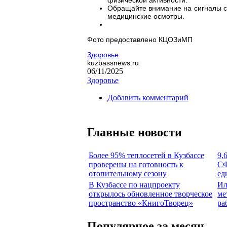
Обращайте внимание на сигналы с
медицинские осмотры.
Фото предоставлено КЦОЗиМП
Здоровье
kuzbassnews.ru
06/11/2025
Здоровье
Добавить комментарий
Главные новости
Более 95% теплосетей в Кузбассе
9,
проверены на готовность к
СФ
отопительному сезону
ед
В Кузбассе по нацпроекту
Ил
открылось обновленное творческое
ме
пространство «КнигоТворец»
ра
Популярное за месяц