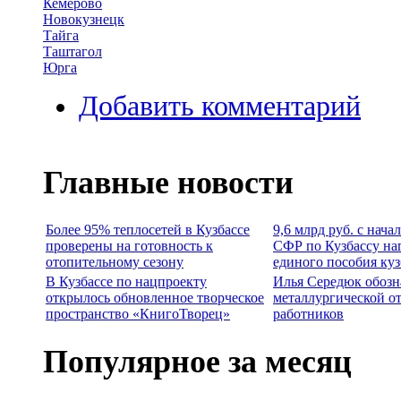
Кемерово
Новокузнецк
Тайга
Таштагол
Юрга
Добавить комментарий
Главные новости
Более 95% теплосетей в Кузбассе
9,6 млрд руб. с нача
проверены на готовность к
СФР по Кузбассу на
отопительному сезону
единого пособия ку
В Кузбассе по нацпроекту
Илья Середюк обозн
открылось обновленное творческое
металлургической о
пространство «КнигоТворец»
работников
Популярное за месяц