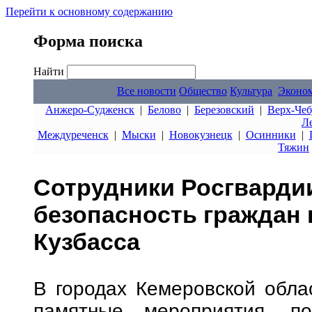
Перейти к основному содержанию
Форма поиска
Найти
Все новости
Общество
Культура
Эконо
Анжеро-Судженск
|
Белово
|
Березовский
|
Верх-Чеб
Л
Междуреченск
|
Мыски
|
Новокузнецк
|
Осинники
|
Тяжин
Сотрудники Росгварди
безопасность граждан 
Кузбасса
В городах Кемеровской обла
памятные мероприятия, п