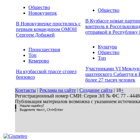
Общество
Общество
Новокузнецк
В Кузбассе новые парти
В Новокузнецке простились с
контроль в Россельхозна
первым командиром ОМОН
отправкой в Республику 
Сергеем Добижей
Культура
Происшествия
Общество
Топ
Топ
Кемерово
Участниками VI Междун
На кузбасской трассе сгорел
шахтерского Сабантуя в 
бензовоз
более 27 тысяч человек
Контакты
|
Реклама на сайте
|
Создание сайта
| 18
+
Регистрационный номер СМИ: Серия ЭЛ № ФС 77 - 44486 
Публикация материалов возможна с указанием источник