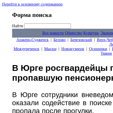
Перейти к основному содержанию
Форма поиска
Найти
Все новости
Общество
Культура
Эконо
Анжеро-Судженск
|
Белово
|
Березовский
|
Верх-Чеб
Л
Междуреченск
|
Мыски
|
Новокузнецк
|
Осинники
|
Тяжин
В Юрге росгвардейцы 
пропавшую пенсионерк
В Юрге сотрудники вневедом
оказали содействие в поиске
пропала после прогулки.