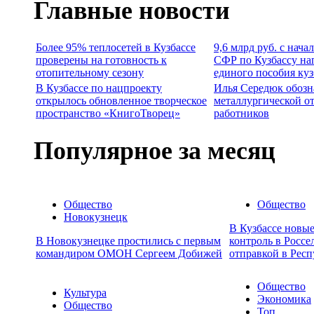
Главные новости
Более 95% теплосетей в Кузбассе
9,6 млрд руб. с нача
проверены на готовность к
СФР по Кузбассу на
отопительному сезону
единого пособия ку
В Кузбассе по нацпроекту
Илья Середюк обозн
открылось обновленное творческое
металлургической о
пространство «КнигоТворец»
работников
Популярное за месяц
Общество
Общество
Новокузнецк
В Кузбассе новы
В Новокузнецке простились с первым
контроль в Россе
командиром ОМОН Сергеем Добижей
отправкой в Респ
Общество
Культура
Экономика
Общество
Топ