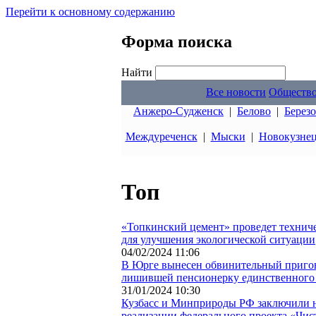
Перейти к основному содержанию
Форма поиска
Найти
Все новости
Обществ
Анжеро-Судженск
|
Белово
|
Берез
Междуреченск
|
Мыски
|
Новокузне
Топ
«Топкинский цемент» проведет технич
для улучшения экологической ситуации
04/02/2024 11:06
В Юрге вынесен обвинительный пригов
лишившей пенсионерку единственного
31/01/2024 10:30
Кузбасс и Минприроды РФ заключили н
реализации федерального проекта «Чис