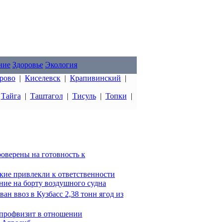
ние
Здоровье
Экология
рово
|
Киселевск
|
Крапивинский
|
|
Тайга
|
Таштагол
|
Тисуль
|
Топки
|
роверены на готовность к
кие привлекли к ответственности
ние на борту воздушного судна
ан ввоз в Кузбасс 2,38 тонн ягод из
 профвизит в отношении