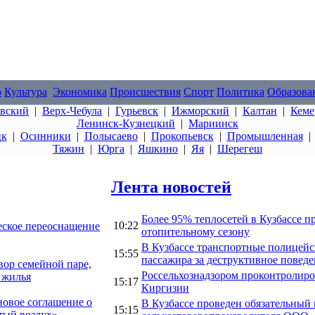
о
Культура
Экономика
Происшествия
Спорт
Политика
Образова
овский
|
Верх-Чебула
|
Гурьевск
|
Ижморский
|
Калтан
|
Кеме
Ленинск-Кузнецкий
|
Мариинск
цк
|
Осинники
|
Полысаево
|
Прокопьевск
|
Промышленная
Тяжин
|
Юрга
|
Яшкино
|
Яя
|
Шерегеш
Лента новостей
Более 95% теплосетей в Кузбассе п
10:22
еское переоснащение
отопительному сезону
В Кузбассе транспортные полицейс
15:55
пассажира за деструктивное поведе
ор семейной паре,
Россельхознадзором проконтролиров
 жилья
15:17
Киргизии
овое соглашение о
В Кузбассе проведен обязательный
15:15
тый воздух»