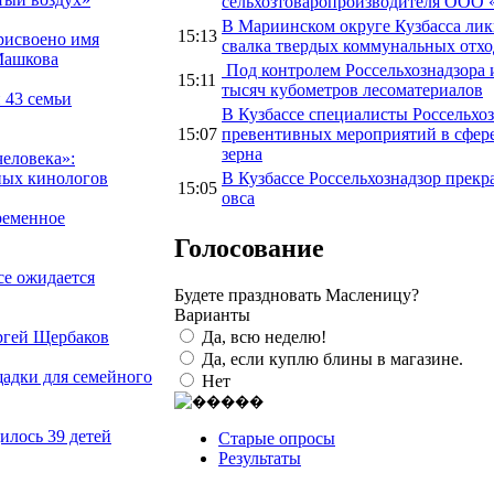
сельхозтоваропроизводителя ООО 
В Мариинском округе Кузбасса ли
15:13
рисвоено имя
свалка твердых коммунальных отход
Машкова
Под контролем Россельхознадзора и
15:11
тысяч кубометров лесоматериалов
 43 семьи
В Кузбассе специалисты Россельхо
15:07
превентивных мероприятий в сфере
зерна
человека»:
В Кузбассе Россельхознадзор прекр
ных кинологов
15:05
овса
ременное
Голосование
се ожидается
Будете праздновать Масленицу?
Варианты
Да, всю неделю!
ргей Щербаков
Да, если куплю блины в магазине.
адки для семейного
Нет
илось 39 детей
Старые опросы
Результаты