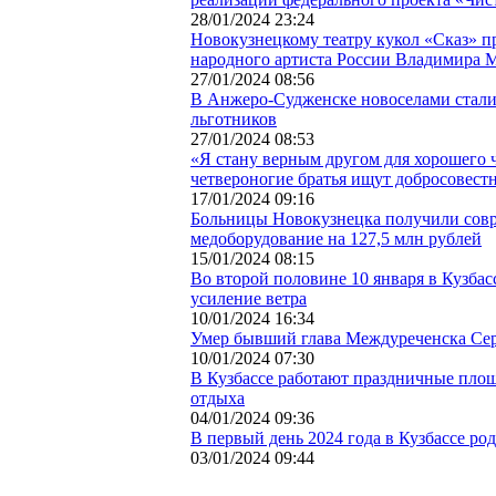
28/01/2024 23:24
Новокузнецкому театру кукол «Сказ» п
народного артиста России Владимира 
27/01/2024 08:56
В Анжеро-Судженске новоселами стали
льготников
27/01/2024 08:53
«Я стану верным другом для хорошего 
четвероногие братья ищут добросовест
17/01/2024 09:16
Больницы Новокузнецка получили сов
медоборудование на 127,5 млн рублей
15/01/2024 08:15
Во второй половине 10 января в Кузбас
усиление ветра
10/01/2024 16:34
Умер бывший глава Междуреченска Се
10/01/2024 07:30
В Кузбассе работают праздничные площ
отдыха
04/01/2024 09:36
В первый день 2024 года в Кузбассе род
03/01/2024 09:44