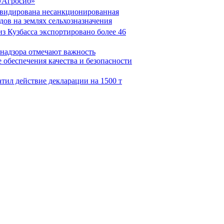
«Агросиб»
квидирована несанкционированная
ов на землях сельхозназначения
з Кузбасса экспортировано более 46
знадзора отмечают важность
 обеспечения качества и безопасности
атил действие декларации на 1500 т