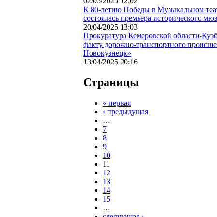
02/05/2025 12:02
К 80-летию Победы в Музыкальном теат
состоялась премьера исторического мю
20/04/2025 13:03
Прокуратура Кемеровской области-Кузб
факту дорожно-транспортного происшес
Новокузнецк»
13/04/2025 20:16
Страницы
« первая
‹ предыдущая
…
7
8
9
10
11
12
13
14
15
…
следующая ›