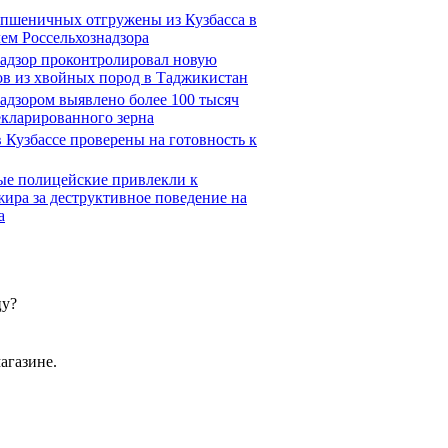
 пшеничных отгружены из Кузбасса в
ем Россельхознадзора
надзор проконтролировал новую
ов из хвойных пород в Таджикистан
надзором выявлено более 100 тысяч
екларированного зерна
 Кузбассе проверены на готовность к
ые полицейские привлекли к
жира за деструктивное поведение на
а
цу?
агазине.