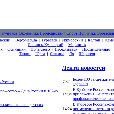
о
Культура
Экономика
Происшествия
Спорт
Политика
Образова
овский
|
Верх-Чебула
|
Гурьевск
|
Ижморский
|
Калтан
|
Кеме
Ленинск-Кузнецкий
|
Мариинск
цк
|
Осинники
|
Полысаево
|
Прокопьевск
|
Промышленная
Тяжин
|
Юрга
|
Яшкино
|
Яя
|
Шерегеш
Лента новостей
Более 100 тысяч жител
7:32
ь России
здоровья
В Кузбассе Россельхоз
торжество – День России и 107-ю
14:34
приложения «Инспекто
профилактические виз
В Кузбассе Россельхоз
рылась выставка детских
14:24
применении пестицидо
муниципальном округе