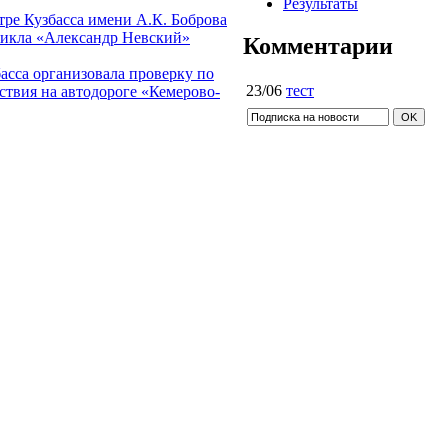
Результаты
ре Кузбасса имени А.К. Боброва
зикла «Александр Невский»
Комментарии
асса организовала проверку по
23/06
тест
твия на автодороге «Кемерово-