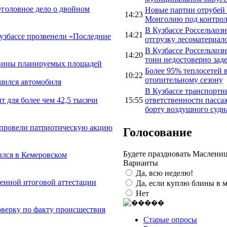
уголовное дело о двойном
Новые партии отрубей
14:23
Монголию под контрол
В Кузбассе Россельхоз
14:21
Кузбассе прозвенели «Последние
отгрузку лесоматериал
В Кузбассе Россельхоз
14:20
тонн недостоверно зад
овины планируемых площадей
Более 95% теплосетей в
10:22
отопительному сезону
шился автомобиля
В Кузбассе транспортн
15:55
ответственности пасса
т для более чем 42,5 тысячи
борту воздушного судн
 провели патриотическую акцию
Голосование
Будете праздновать Маслени
лся в Кемеровском
Варианты
Да, всю неделю!
венной итоговой аттестации
Да, если куплю блины в м
Нет
оверку по факту происшествия
Старые опросы