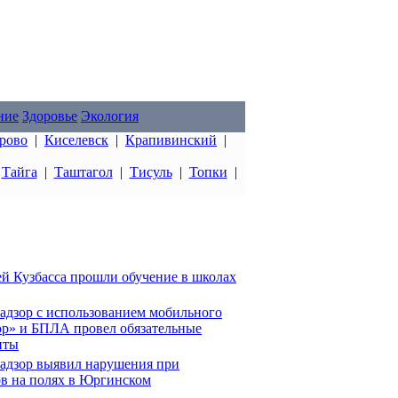
ние
Здоровье
Экология
рово
|
Киселевск
|
Крапивинский
|
|
Тайга
|
Таштагол
|
Тисуль
|
Топки
|
ей Кузбасса прошли обучение в школах
надзор с использованием мобильного
р» и БПЛА провел обязательные
иты
надзор выявил нарушения при
в на полях в Юргинском