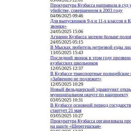
Прокуратура Кузбасса направила в суд 
убийстве, совершенном в 2003 году
04/06/2025 09:46
Для выпускников 9-х и 11-х классов в 
звонки»
24/05/2025 15:06
Аграрии Кузбасса засеяли больше пол
24/05/2025 05:15
В Мысках любитель нетрезвой езды ли
13/05/2025 15:43
Последний звонок в этом году прозвени
кузбасских школьников
12/05/2025 12:37
В Кузбассе транспортные полицейские
«Забвению не подлежит»
12/05/2025 10:29
Новый фельдшерский здравпункт откры
муниципальном округе по нацпроекту
03/05/2025 10:31
В Кузбассе основной период государст
стартует 21 мая
03/05/2025 10:27
Прокуратура Кузбасса организовала пр
на шахте «Шерегешская»