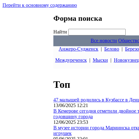
Перейти к основному содержанию
Форма поиска
Найти
Все новости
Обществ
Анжеро-Судженск
|
Белово
|
Берез
Междуреченск
|
Мыски
|
Новокузне
Топ
47 малышей родились в Кузбассе в Ден
13/06/2025 12:21
В Кемерове сегодня отметили двойное 
годовщину города
12/06/2025 23:53
В музее истории города Мариинска отк
игрушек
05/06/2025 22:01