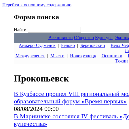
Перейти к основному содержанию
Форма поиска
Найти
Все новости
Общество
Культура
Эконо
Анжеро-Судженск
|
Белово
|
Березовский
|
Верх-Чеб
Л
Междуреченск
|
Мыски
|
Новокузнецк
|
Осинники
|
Тяжин
Прокопьевск
В Кузбассе прошел VIII региональный м
образовательный форум «Время первых»
08/08/2024 00:00
В Мариинске состоялся IV фестиваль «Д
купечества»