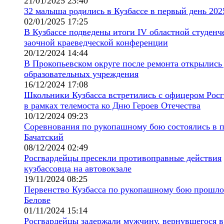
21/01/2025 23:40
32 малыша родились в Кузбассе в первый день 202
02/01/2025 17:25
В Кузбассе подведены итоги IV областной студенч
заочной краеведческой конференции
20/12/2024 14:44
В Прокопьевском округе после ремонта открылись
образовательных учреждения
16/12/2024 17:08
Школьники Кузбасса встретились с офицером Рос
в рамках телемоста ко Дню Героев Отечества
10/12/2024 09:23
Соревнования по рукопашному бою состоялись в п
Бачатский
08/12/2024 02:49
Росгвардейцы пресекли противоправные действия
кузбассовца на автовокзале
19/11/2024 08:25
Первенство Кузбасса по рукопашному бою прошло
Белове
01/11/2024 15:14
Росгвардейцы задержали мужчину, вернувшегося в