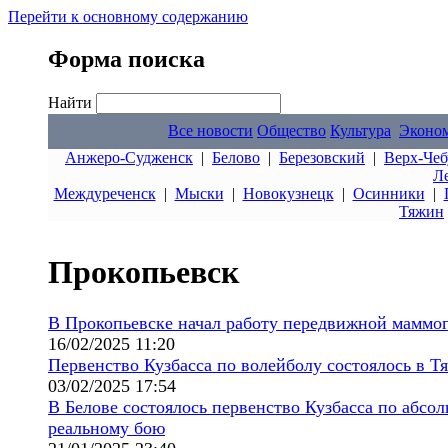
Перейти к основному содержанию
Форма поиска
Найти
Все новости
Общество
Культура
Эконо
Анжеро-Судженск
|
Белово
|
Березовский
|
Верх-Чеб
Л
Междуреченск
|
Мыски
|
Новокузнецк
|
Осинники
|
Тяжин
Прокопьевск
В Прокопьевске начал работу передвижной маммо
16/02/2025 11:20
Первенство Кузбасса по волейболу состоялось в Т
03/02/2025 17:54
В Белове состоялось первенство Кузбасса по абсо
реальному бою