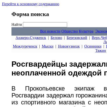
Перейти к основному содержанию
Форма поиска
Найти
Все новости
Общество
Культура
Эконо
Анжеро-Судженск
|
Белово
|
Березовский
|
Верх-Чеб
Л
Междуреченск
|
Мыски
|
Новокузнецк
|
Осинники
|
Тяжин
Росгвардейцы задержал
неоплаченной одеждой 
В Прокопьевске экипаж вн
Росгвардии задержал горожанин
из спортивного магазина с не