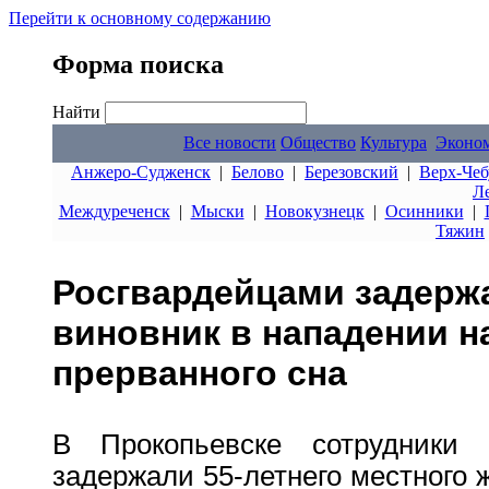
Перейти к основному содержанию
Форма поиска
Найти
Все новости
Общество
Культура
Эконо
Анжеро-Судженск
|
Белово
|
Березовский
|
Верх-Чеб
Л
Междуреченск
|
Мыски
|
Новокузнецк
|
Осинники
|
Тяжин
Росгвардейцами задерж
виновник в нападении н
прерванного сна
В Прокопьевске сотрудники 
задержали 55-летнего местного 