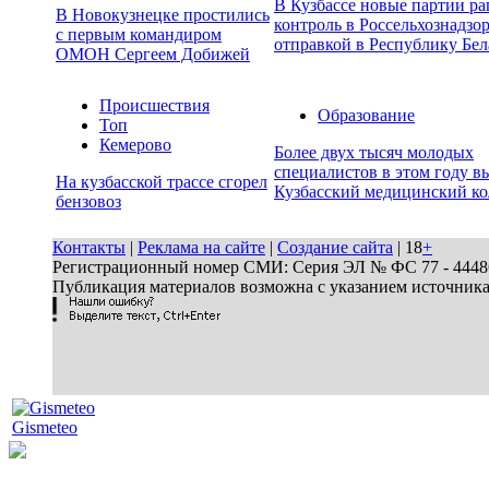
В Кузбассе новые партии р
В Новокузнецке простились
контроль в Россельхознадзор
с первым командиром
отправкой в Республику Бел
ОМОН Сергеем Добижей
Происшествия
Образование
Топ
Кемерово
Более двух тысяч молодых
специалистов в этом году в
На кузбасской трассе сгорел
Кузбасский медицинский к
бензовоз
Контакты
|
Реклама на сайте
|
Создание сайта
| 18
+
Регистрационный номер СМИ: Серия ЭЛ № ФС 77 - 44486 
Публикация материалов возможна с указанием источник
Gismeteo