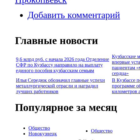
Добавить комментарий
Главные новости
Кузбасские 
9,6 млрд руб. с начала 2026 года Отделение
впервые уст
СФР по Кузбассу направило на выплату
пациентам «
единого пособия кузбасским семьям
сердца»
Илья Середюк обозначил главные успехи
В Кузбассе п
металлургической отрасли и наградил
программе о
лучших работников
километров 
Популярное за месяц
Общество
Общество
Новокузнецк