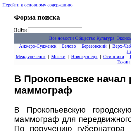
Перейти к основному содержанию
Форма поиска
Найти
Все новости
Общество
Культура
Эконо
Анжеро-Судженск
|
Белово
|
Березовский
|
Верх-Чеб
Л
Междуреченск
|
Мыски
|
Новокузнецк
|
Осинники
|
Тяжин
В Прокопьевске начал
маммограф
В Прокопьевскую городску
маммограф для передвижного 
По поручению губернатора 