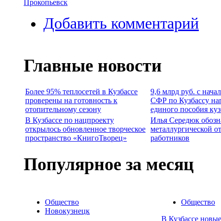
Прокопьевск
Добавить комментарий
Главные новости
Более 95% теплосетей в Кузбассе
9,6 млрд руб. с нача
проверены на готовность к
СФР по Кузбассу на
отопительному сезону
единого пособия ку
В Кузбассе по нацпроекту
Илья Середюк обозн
открылось обновленное творческое
металлургической о
пространство «КнигоТворец»
работников
Популярное за месяц
Общество
Общество
Новокузнецк
В Кузбассе новы