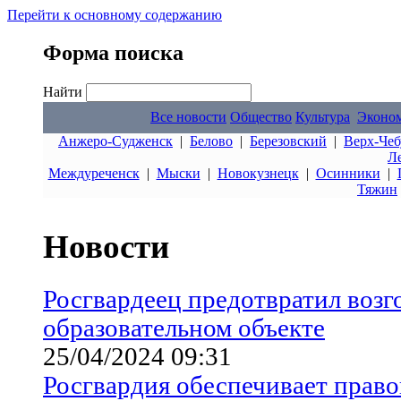
Перейти к основному содержанию
Форма поиска
Найти
Все новости
Общество
Культура
Эконо
Анжеро-Судженск
|
Белово
|
Березовский
|
Верх-Чеб
Л
Междуреченск
|
Мыски
|
Новокузнецк
|
Осинники
|
Тяжин
Новости
Росгвардеец предотвратил возг
образовательном объекте
25/04/2024 09:31
Росгвардия обеспечивает прав