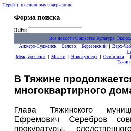
Перейти к основному содержанию
Форма поиска
Найти
Все новости
Общество
Культура
Эконо
Анжеро-Судженск
|
Белово
|
Березовский
|
Верх-Чеб
Л
Междуреченск
|
Мыски
|
Новокузнецк
|
Осинники
|
Тяжин
В Тяжине продолжается
многоквартирного дома
Глава Тяжинского муниц
Ефремович Серебров совм
прокуратуры, следственно