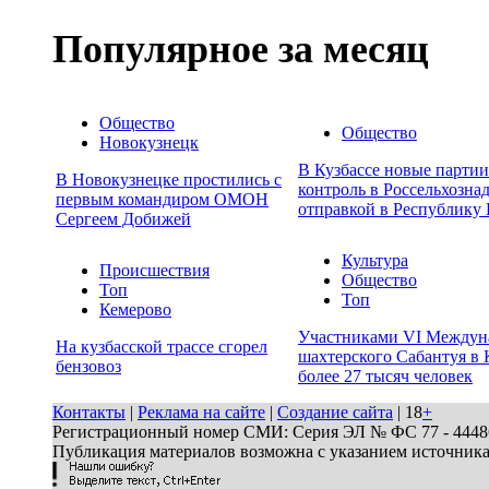
Популярное за месяц
Общество
Общество
Новокузнецк
В Кузбассе новые парти
В Новокузнецке простились с
контроль в Россельхозна
первым командиром ОМОН
отправкой в Республику 
Сергеем Добижей
Культура
Происшествия
Общество
Топ
Топ
Кемерово
Участниками VI Междун
На кузбасской трассе сгорел
шахтерского Сабантуя в 
бензовоз
более 27 тысяч человек
Контакты
|
Реклама на сайте
|
Создание сайта
| 18
+
Регистрационный номер СМИ: Серия ЭЛ № ФС 77 - 44486 
Публикация материалов возможна с указанием источник