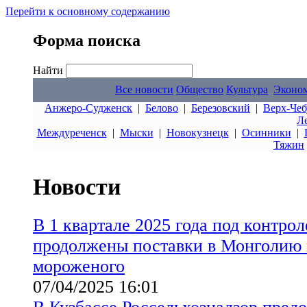
Перейти к основному содержанию
Форма поиска
Найти
Все новости
Общество
Культура
Эконо
Анжеро-Судженск
|
Белово
|
Березовский
|
Верх-Чеб
Л
Междуреченск
|
Мыски
|
Новокузнецк
|
Осинники
|
Тяжин
Новости
В 1 квартале 2025 года под контро
продолжены поставки в Монголию 
мороженого
07/04/2025 16:01