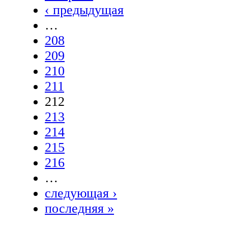
‹ предыдущая
…
208
209
210
211
212
213
214
215
216
…
следующая ›
последняя »