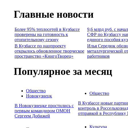
Главные новости
Более 95% теплосетей в Кузбассе
9,6 млрд руб. с нача
проверены на готовность к
СФР по Кузбассу на
отопительному сезону
единого пособия ку
В Кузбассе по нацпроекту
Илья Середюк обозн
открылось обновленное творческое
металлургической о
пространство «КнигоТворец»
работников
Популярное за месяц
Общество
Общество
Новокузнецк
В Кузбассе новые парти
В Новокузнецке простились с
контроль в Россельхозна
первым командиром ОМОН
отправкой в Республику 
Сергеем Добижей
Культура