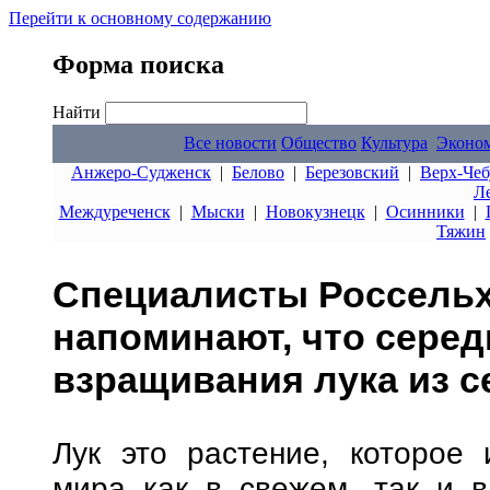
Перейти к основному содержанию
Форма поиска
Найти
Все новости
Общество
Культура
Эконо
Анжеро-Судженск
|
Белово
|
Березовский
|
Верх-Чеб
Л
Междуреченск
|
Мыски
|
Новокузнецк
|
Осинники
|
Тяжин
Специалисты Россель
напоминают, что серед
взращивания лука из с
Лук это растение, которое 
мира как в свежем, так и в