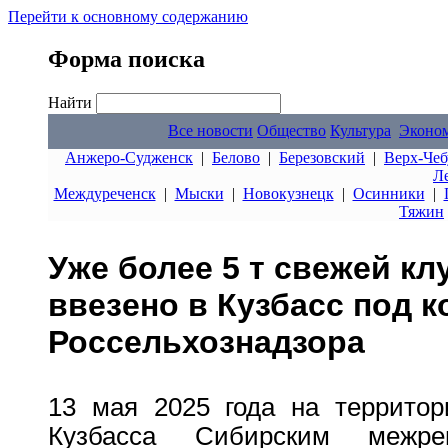
Перейти к основному содержанию
Форма поиска
Найти
Все новости
Общество
Культура
Эконо
Анжеро-Судженск
|
Белово
|
Березовский
|
Верх-Чеб
Л
Междуреченск
|
Мыски
|
Новокузнецк
|
Осинники
|
Тяжин
Уже более 5 т свежей кл
ввезено в Кузбасс под 
Россельхознадзора
13 мая 2025 года на территор
Кузбасса Сибирским межре