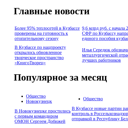
Главные новости
Более 95% теплосетей в Кузбассе
9,6 млрд руб. с начала
проверены на готовность к
СФР по Кузбассу напр
отопительному сезону
единого пособия кузба
В Кузбассе по нацпроекту
Илья Середюк обознач
открылось обновленное
металлургической отра
творческое пространство
лучших работников
«КнигоТворец»
Популярное за месяц
Общество
Общество
Новокузнецк
В Кузбассе новые партии р
В Новокузнецке простились
контроль в Россельхознадзор
с первым командиром
отправкой в Республику Бел
ОМОН Сергеем Добижей