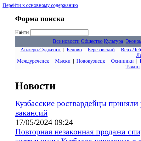
Перейти к основному содержанию
Форма поиска
Найти
Все новости
Общество
Культура
Эконо
Анжеро-Судженск
|
Белово
|
Березовский
|
Верх-Чеб
Л
Междуреченск
|
Мыски
|
Новокузнецк
|
Осинники
|
Тяжин
Новости
Кузбасские росгвардейцы приняли 
вакансий
17/05/2024 09:24
Повторная незаконная продажа спи