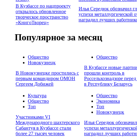
В Кузбассе по нацпроекту
Илья Середюк обозначил г
открылось обновленное
успехи металлургической о
творческое пространство
наградил лучших работник
«КнигоТворец»
Популярное за месяц
Общество
Общество
Новокузнецк
В Кузбассе новые партии
В Новокузнецке простились с
прошли контроль в
первым командиром ОМОН
Россельхознадзоре перед
Сергеем Добижей
в Республику Беларусь
Культура
Общество
Общество
Экономика
Топ
Топ
Новокузнецк
Участниками VI
Международного шахтерского
Илья Середюк обозначил
Сабантуя в Кузбассе стали
успехи металлургической
более 27 тысяч человек
наградил лучших работн