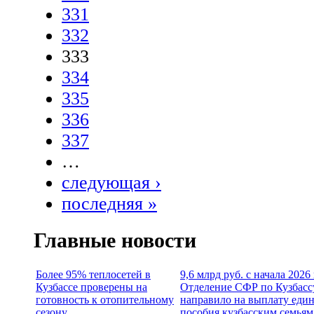
331
332
333
334
335
336
337
…
следующая ›
последняя »
Главные новости
Более 95% теплосетей в
9,6 млрд руб. с начала 2026
Кузбассе проверены на
Отделение СФР по Кузбасс
готовность к отопительному
направило на выплату еди
сезону
пособия кузбасским семьям