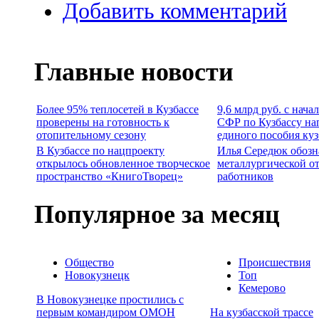
Добавить комментарий
Главные новости
Более 95% теплосетей в Кузбассе
9,6 млрд руб. с нача
проверены на готовность к
СФР по Кузбассу на
отопительному сезону
единого пособия ку
В Кузбассе по нацпроекту
Илья Середюк обозн
открылось обновленное творческое
металлургической о
пространство «КнигоТворец»
работников
Популярное за месяц
Общество
Происшествия
Новокузнецк
Топ
Кемерово
В Новокузнецке простились с
первым командиром ОМОН
На кузбасской трассе