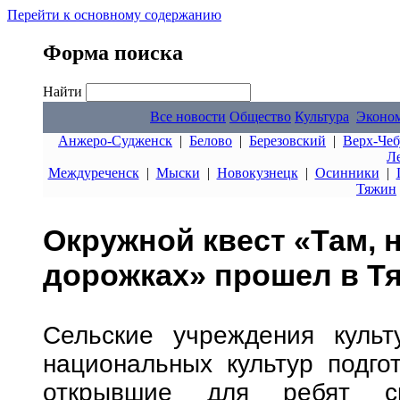
Перейти к основному содержанию
Форма поиска
Найти
Все новости
Общество
Культура
Эконо
Анжеро-Судженск
|
Белово
|
Березовский
|
Верх-Чеб
Л
Междуреченск
|
Мыски
|
Новокузнецк
|
Осинники
|
Тяжин
Окружной квест «Там, 
дорожках» прошел в Т
Сельские учреждения культ
национальных культур подго
открывшие для ребят ск