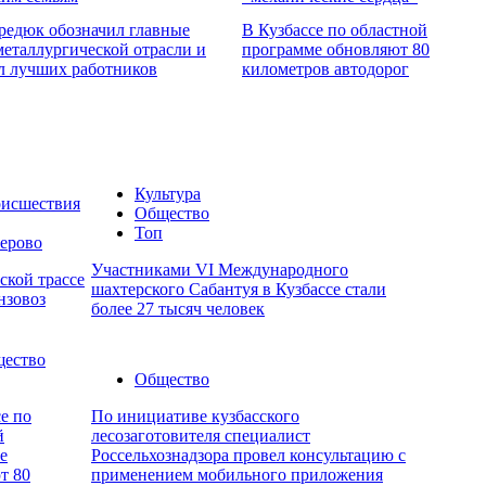
редюк обозначил главные
В Кузбассе по областной
металлургической отрасли и
программе обновляют 80
л лучших работников
километров автодорог
Культура
исшествия
Общество
Топ
ерово
Участниками VI Международного
ской трассе
шахтерского Сабантуя в Кузбассе стали
нзовоз
более 27 тысяч человек
ество
Общество
е по
По инициативе кузбасского
й
лесозаготовителя специалист
е
Россельхознадзора провел консультацию с
т 80
применением мобильного приложения