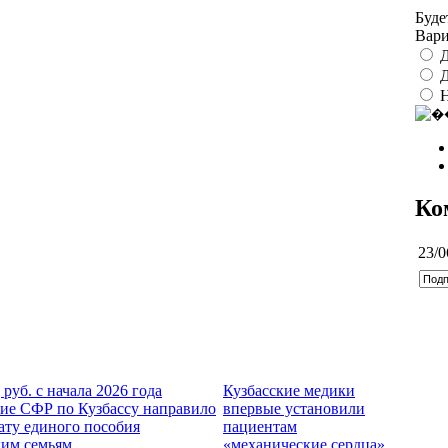
Буде
Вар
Д
Д
Ко
23/0
 руб. с начала 2026 года
Кузбасские медики
ие СФР по Кузбассу направило
впервые установили
ату единого пособия
пациентам
ким семьям
«механические сердца»