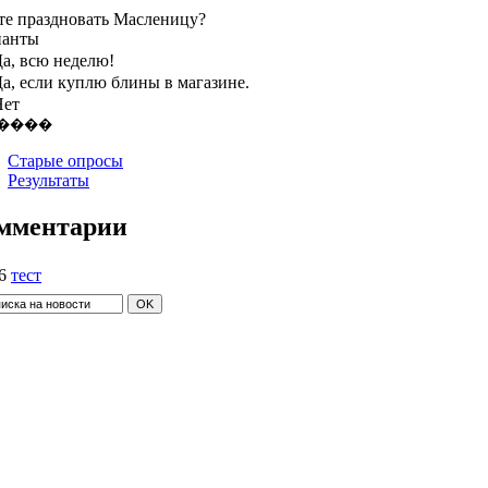
те праздновать Масленицу?
ианты
а, всю неделю!
а, если куплю блины в магазине.
Нет
Старые опросы
Результаты
мментарии
6
тест