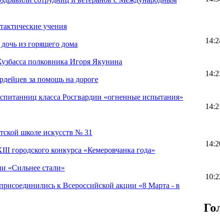
тактические учения
14:2
 дочь из горящего дома
Кузбасса полковника Игоря Якунина
14:2
рдейцев за помощь на дороге
оспитанниц класса Росгвардии «огненные испытания»
14:2
тской школе искусств № 31
14:2
II городского конкурса «Кемеровчанка года»
ии «Сильнее стали»
10:2
присоединились к Всероссийской акции «8 Марта - в
Го