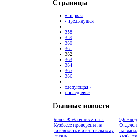
Страницы
« первая
‹ предыдущая
…
358
359
360
361
362
363
364
365
366
…
следующая ›
последняя »
Главные новости
Более 95% теплосетей в
9,6 млрд
Кузбассе проверены на
Отделен
готовность к отопительному
на выпл
сезону
кузбасс