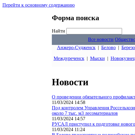
Перейти к основному содержанию
Форма поиска
Найти
Все новости
Обществ
Анжеро-Судженск
|
Белово
|
Берез
Междуреченск
|
Мыски
|
Новокузне
Новости
О проведении обязательного профилакт
11/03/2024 14:58
Под контролем Управления Россельхозна
около 7 тыс. м3 лесоматериалов
11/03/2024 14:57
РУСАЛ приступил к подготовке нового
11/03/2024 11:24
В Белове транспортные полицейские п