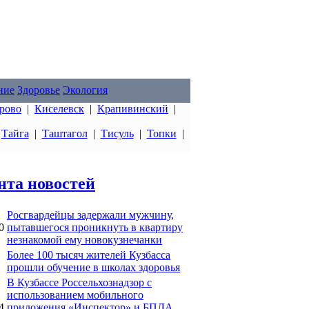
ние
Здоровье
Экология
рово
|
Киселевск
|
Крапивинский
|
|
Тайга
|
Таштагол
|
Тисуль
|
Топки
|
нта новостей
Росгвардейцы задержали мужчину,
0
пытавшегося проникнуть в квартиру
незнакомой ему новокузнечанки
Более 100 тысяч жителей Кузбасса
прошли обучение в школах здоровья
В Кузбассе Россельхознадзор с
использованием мобильного
4
приложения «Инспектор» и БПЛА