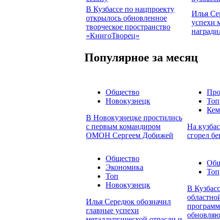
В Кузбассе по нацпроекту
Илья Се
открылось обновленное
успехи 
творческое пространство
награди
«КнигоТворец»
Популярное за месяц
Общество
Про
Новокузнецк
Топ
Кем
В Новокузнецке простились
с первым командиром
На кузбас
ОМОН Сергеем Добижей
сгорел бе
Общество
Общ
Экономика
Топ
Топ
Новокузнецк
В Кузбасс
областно
Илья Середюк обозначил
программ
главные успехи
обновляю
металлургической отрасли и