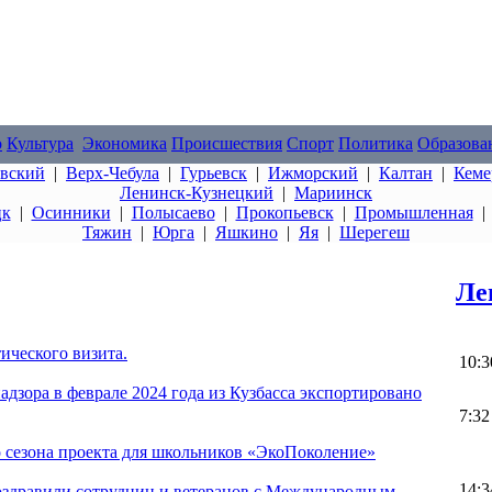
о
Культура
Экономика
Происшествия
Спорт
Политика
Образова
овский
|
Верх-Чебула
|
Гурьевск
|
Ижморский
|
Калтан
|
Кеме
Ленинск-Кузнецкий
|
Мариинск
цк
|
Осинники
|
Полысаево
|
Прокопьевск
|
Промышленная
Тяжин
|
Юрга
|
Яшкино
|
Яя
|
Шерегеш
Ле
ического визита.
10:3
дзора в феврале 2024 года из Кузбасса экспортировано
7:32
 сезона проекта для школьников «ЭкоПоколение»
14:3
оздравили сотрудниц и ветеранов с Международным