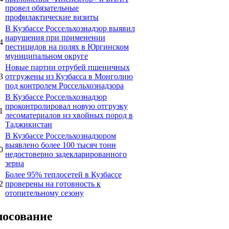
провел обязательные
профилактические визиты
В Кузбассе Россельхознадзор выявил
нарушения при применении
4
пестицидов на полях в Юргинском
муниципальном округе
Новые партии отрубей пшеничных
3
отгружены из Кузбасса в Монголию
под контролем Россельхознадзора
В Кузбассе Россельхознадзор
проконтролировал новую отгрузку
1
лесоматериалов из хвойных пород в
Таджикистан
В Кузбассе Россельхознадзором
выявлено более 100 тысяч тонн
0
недостоверно задекларированного
зерна
Более 95% теплосетей в Кузбассе
2
проверены на готовность к
отопительному сезону
лосование