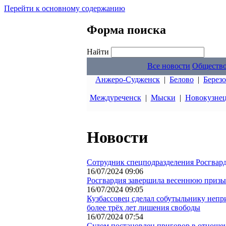
Перейти к основному содержанию
Форма поиска
Найти
Все новости
Обществ
Анжеро-Судженск
|
Белово
|
Берез
Междуреченск
|
Мыски
|
Новокузне
Новости
Сотрудник спецподразделения Росгвар
16/07/2024 09:06
Росгвардия завершила весеннюю призы
16/07/2024 09:05
Кузбассовец сделал собутыльнику непри
более трёх лет лишения свободы
16/07/2024 07:54
Судом постановлен приговор в отношен