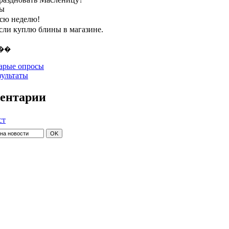
ты
всю неделю!
если куплю блины в магазине.
арые опросы
зультаты
ентарии
ст