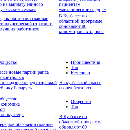
о на выплату единого
пациентам
кузбасским семьям
«механические сердца»
В Кузбассе по
едюк обозначил главные
областной программе
еталлургической отрасли и
обновляют 80
 лучших работников
километров автодорог
бщество
Происшествия
Топ
ассе новые партии рапса
Кемерово
 контроль в
ьхознадзоре перед отправкой
На кузбасской трассе
ублику Беларусь
сгорел бензовоз
бщество
Общество
кономика
Топ
оп
овокузнецк
В Кузбассе по
областной программе
ередюк обозначил главные
обновляют 80
 металлургической отрасли и