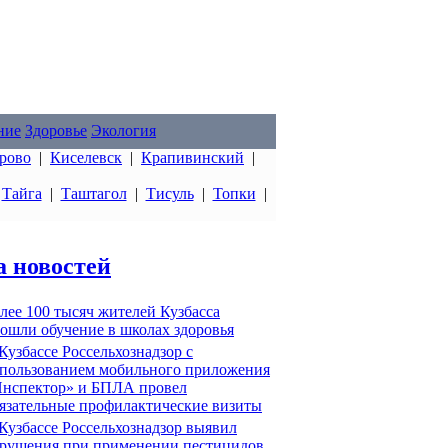
ние
Здоровье
Экология
рово
|
Киселевск
|
Крапивинский
|
|
Тайга
|
Таштагол
|
Тисуль
|
Топки
|
а новостей
лее 100 тысяч жителей Кузбасса
ошли обучение в школах здоровья
Кузбассе Россельхознадзор с
пользованием мобильного приложения
нспектор» и БПЛА провел
язательные профилактические визиты
Кузбассе Россельхознадзор выявил
рушения при применении пестицидов