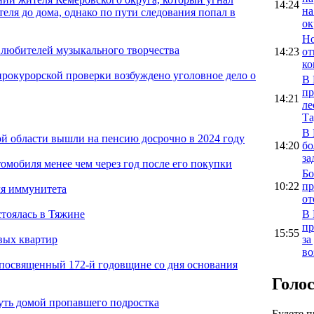
14:24
на
теля до дома, однако по пути следования попал в
ок
Но
а любителей музыкального творчества
14:23
от
ко
рокурорской проверки возбуждено уголовное дело о
В 
пр
14:21
ле
Та
В 
й области вышли на пенсию досрочно в 2024 году
14:20
бо
за
омобиля менее чем через год после его покупки
Бо
10:22
пр
ля иммунитета
от
В 
стоялась в Тяжине
пр
15:55
за
вых квартир
во
 посвященный 172-й годовщине со дня основания
Голо
уть домой пропавшего подростка
Будете 