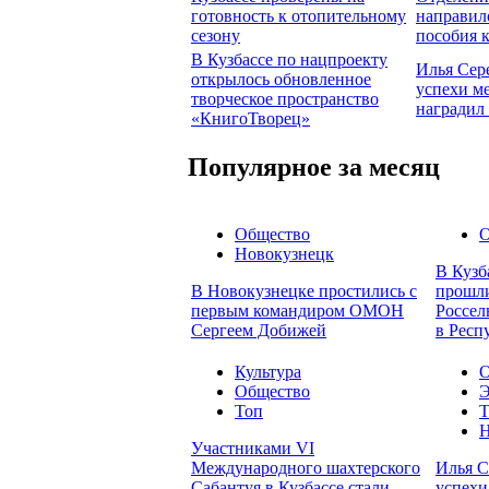
готовность к отопительному
направил
сезону
пособия 
В Кузбассе по нацпроекту
Илья Сер
открылось обновленное
успехи м
творческое пространство
наградил
«КнигоТворец»
Популярное за месяц
Общество
О
Новокузнецк
В Кузб
В Новокузнецке простились с
прошли
первым командиром ОМОН
Россел
Сергеем Добижей
в Респ
Культура
О
Общество
Э
Топ
Т
Н
Участниками VI
Международного шахтерского
Илья С
Сабантуя в Кузбассе стали
успехи