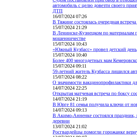
автомобиль с целю довезти своего прия
ДТП
16/07/2024 07:26
В Тяжине состоялась очередная встреч
15/07/2024 21:29
В Ленинске-Кузнецком по материалам п
мошенничестве
15/07/2024 10:43
«Южный Кузбасс» провел детский день
15/07/2024 10:40
Более 400 многодетных мам Кемеровско
15/07/2024 09:11
59-летний житель Кузбасса лишился авт
15/07/2024 08:22
О значимости вакцинопрофилактики д
14/07/2024 22:25
Открытая матчевая встреча по боксу со
14/07/2024 21:19
В Юрге 81 семья получила ключи от но
14/07/2024 09:13
В Акимо-Анненке состоялся праздник,
деревни
13/07/2024 21:02
Росгвардейцы помогли горожанке верн