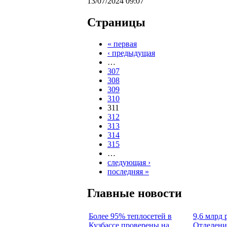
13/07/2024 09:07
Страницы
« первая
‹ предыдущая
…
307
308
309
310
311
312
313
314
315
…
следующая ›
последняя »
Главные новости
Более 95% теплосетей в
9,6 млрд 
Кузбассе проверены на
Отделени