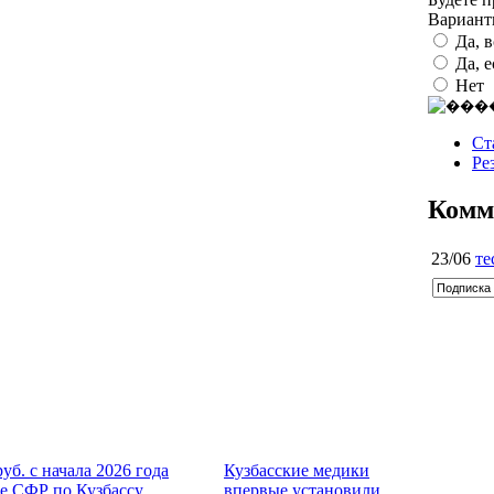
Вариан
Да, 
Да, 
Нет
Ст
Ре
Комм
23/06
те
руб. с начала 2026 года
Кузбасские медики
е СФР по Кузбассу
впервые установили