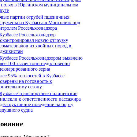
 полях в Юргинском муниципальном
руге
вые партии отрубей пшеничных
гружены из Кузбасса в Монголию под
нтролем Россельхознадзора
Кузбассе Россельхознадзор
оконтролировал новую отгрузку
соматериалов из хвойных пород в
джикистан
Кузбассе Россельхознадзором выявлено
лее 100 тысяч тонн недостоверно
декларированного зерна
лее 95% теплосетей в Кузбассе
оверены на готовность к
опительному сезону
Кузбассе транспортные полицейские
ивлекли к ответственности пассажира
 деструктивное поведение на борту
здушного судна
сование
праздновать Масленицу?