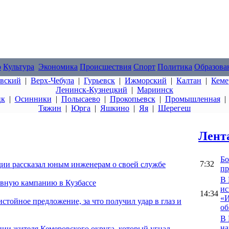
о
Культура
Экономика
Происшествия
Спорт
Политика
Образова
овский
|
Верх-Чебула
|
Гурьевск
|
Ижморский
|
Калтан
|
Кеме
Ленинск-Кузнецкий
|
Мариинск
цк
|
Осинники
|
Полысаево
|
Прокопьевск
|
Промышленная
Тяжин
|
Юрга
|
Яшкино
|
Яя
|
Шерегеш
Лент
Бо
7:32
дии рассказал юным инженерам о своей службе
пр
В 
вную кампанию в Кузбассе
ис
14:34
«И
стойное предложение, за что получил удар в глаз и
об
В 
на
ии жителя Кемеровского округа, который угнал