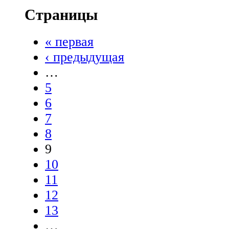
Страницы
« первая
‹ предыдущая
…
5
6
7
8
9
10
11
12
13
…