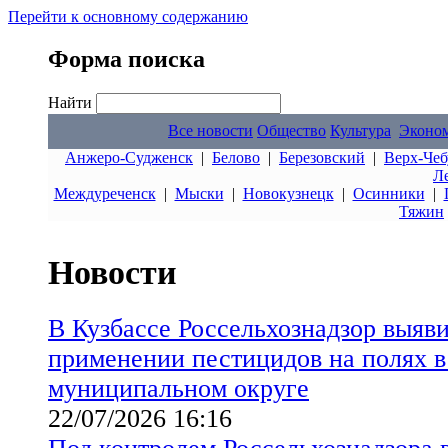
Перейти к основному содержанию
Форма поиска
Найти
Все новости
Общество
Культура
Эконо
Анжеро-Судженск
|
Белово
|
Березовский
|
Верх-Чеб
Л
Междуреченск
|
Мыски
|
Новокузнецк
|
Осинники
|
Тяжин
Новости
В Кузбассе Россельхознадзор выяв
применении пестицидов на полях 
муниципальном округе
22/07/2026 16:16