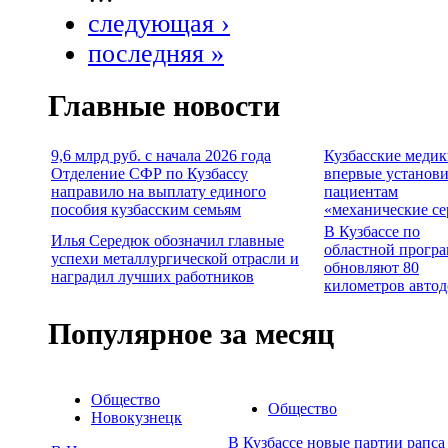
следующая ›
последняя »
Главные новости
9,6 млрд руб. с начала 2026 года
Кузбасские меди
Отделение СФР по Кузбассу
впервые установ
направило на выплату единого
пациентам
пособия кузбасским семьям
«механические се
В Кузбассе по
Илья Середюк обозначил главные
областной прогр
успехи металлургической отрасли и
обновляют 80
наградил лучших работников
километров автод
Популярное за месяц
Общество
Общество
Новокузнецк
В Кузбассе новые партии рапса