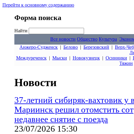
Перейти к основному содержанию
Форма поиска
Найти
Все новости
Общество
Культура
Эконо
Анжеро-Судженск
|
Белово
|
Березовский
|
Верх-Чеб
Л
Междуреченск
|
Мыски
|
Новокузнецк
|
Осинники
|
Тяжин
Новости
37-летний сибиряк-вахтовик у 
Мариинск решил отомстить сот
недавнее снятие с поезда
23/07/2026 15:30