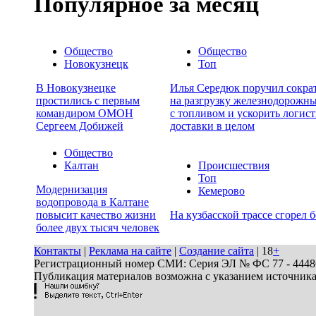
Популярное за месяц
Общество
Общество
Новокузнецк
Топ
В Новокузнецке
Илья Середюк поручил сокра
простились с первым
на разгрузку железнодорожн
командиром ОМОН
с топливом и ускорить логист
Сергеем Добижей
доставки в целом
Общество
Калтан
Происшествия
Топ
Модернизация
Кемерово
водопровода в Калтане
повысит качество жизни
На кузбасской трассе сгорел 
более двух тысяч человек
Контакты
|
Реклама на сайте
|
Создание сайта
| 18
+
Регистрационный номер СМИ: Серия ЭЛ № ФС 77 - 44486 
Публикация материалов возможна с указанием источник