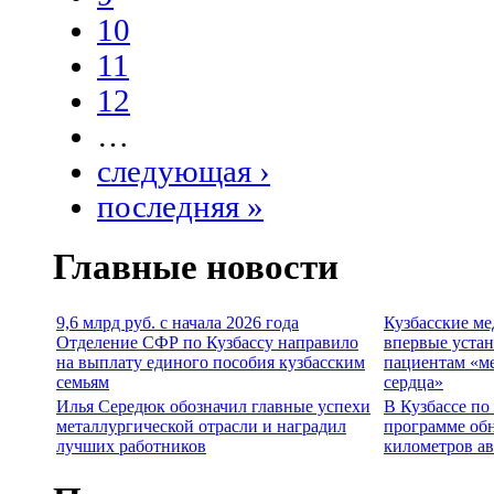
10
11
12
…
следующая ›
последняя »
Главные новости
9,6 млрд руб. с начала 2026 года
Кузбасские м
Отделение СФР по Кузбассу направило
впервые уста
на выплату единого пособия кузбасским
пациентам «м
семьям
сердца»
Илья Середюк обозначил главные успехи
В Кузбассе по
металлургической отрасли и наградил
программе об
лучших работников
километров а