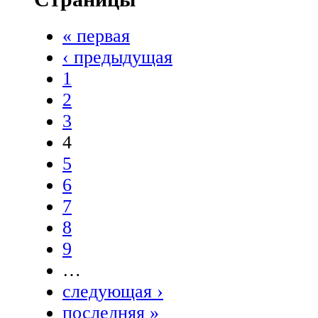
« первая
‹ предыдущая
1
2
3
4
5
6
7
8
9
…
следующая ›
последняя »