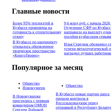
Главные новости
Более 95% теплосетей в
9,6 млрд руб. с начала 2026
Кузбассе проверены на
Отделение СФР по Кузбасс
готовность к отопительному
направило на выплату еди
сезону
пособия кузбасским семьям
В Кузбассе по нацпроекту
Илья Середюк обозначил г
открылось обновленное
успехи металлургической о
творческое пространство
наградил лучших работник
«КнигоТворец»
Популярное за месяц
Общество
Общество
Новокузнецк
В Кузбассе новые партии рапса
В Новокузнецке
прошли контроль в
простились с первым
Россельхознадзоре перед
командиром ОМОН
отправкой в Республику Белару
Сергеем Добижей