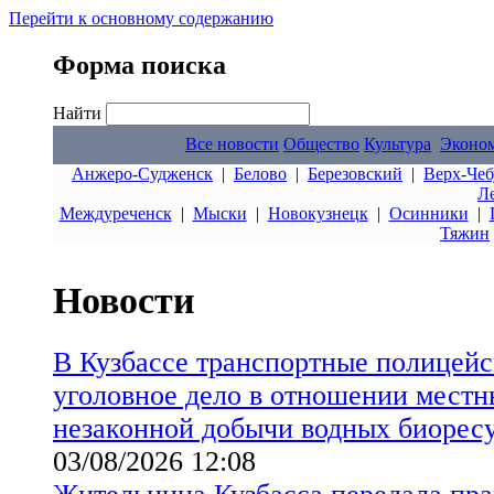
Перейти к основному содержанию
Форма поиска
Найти
Все новости
Общество
Культура
Эконо
Анжеро-Судженск
|
Белово
|
Березовский
|
Верх-Чеб
Л
Междуреченск
|
Мыски
|
Новокузнецк
|
Осинники
|
Тяжин
Новости
В Кузбассе транспортные полицейс
уголовное дело в отношении местн
незаконной добычи водных биорес
03/08/2026 12:08