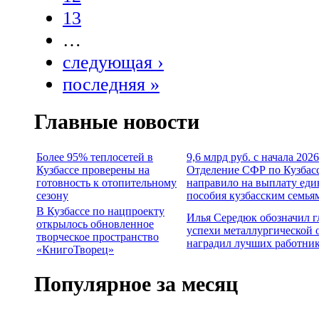
13
…
следующая ›
последняя »
Главные новости
Более 95% теплосетей в
9,6 млрд руб. с начала 2026
Кузбассе проверены на
Отделение СФР по Кузбас
готовность к отопительному
направило на выплату еди
сезону
пособия кузбасским семья
В Кузбассе по нацпроекту
Илья Середюк обозначил 
открылось обновленное
успехи металлургической 
творческое пространство
наградил лучших работни
«КнигоТворец»
Популярное за месяц