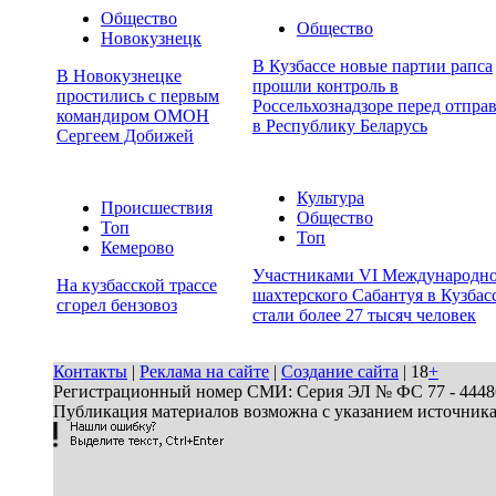
Общество
Общество
Новокузнецк
В Кузбассе новые партии рапса
В Новокузнецке
прошли контроль в
простились с первым
Россельхознадзоре перед отпра
командиром ОМОН
в Республику Беларусь
Сергеем Добижей
Культура
Происшествия
Общество
Топ
Топ
Кемерово
Участниками VI Международн
На кузбасской трассе
шахтерского Сабантуя в Кузбас
сгорел бензовоз
стали более 27 тысяч человек
Контакты
|
Реклама на сайте
|
Создание сайта
| 18
+
Регистрационный номер СМИ: Серия ЭЛ № ФС 77 - 44486 
Публикация материалов возможна с указанием источник