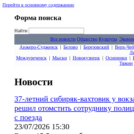
Перейти к основному содержанию
Форма поиска
Найти
Все новости
Общество
Культура
Эконо
Анжеро-Судженск
|
Белово
|
Березовский
|
Верх-Чеб
Л
Междуреченск
|
Мыски
|
Новокузнецк
|
Осинники
|
Тяжин
Новости
37-летний сибиряк-вахтовик у вок
решил отомстить сотруднику полиц
с поезда
23/07/2026 15:30