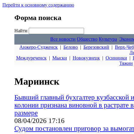
Перейти к основному содержанию
Форма поиска
Найти
Все новости
Общество
Культура
Эконо
Анжеро-Судженск
|
Белово
|
Березовский
|
Верх-Чеб
Л
Междуреченск
|
Мыски
|
Новокузнецк
|
Осинники
|
Тяжин
Мариинск
Бывший главный бухгалтер кузбасской 
колонии признана виновной в растрате 
размере
08/04/2026 17:16
Судом постановлен приговор за вымогат