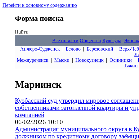
Перейти к основному содержанию
Форма поиска
Найти
Все новости
Общество
Культура
Эконо
Анжеро-Судженск
|
Белово
|
Березовский
|
Верх-Чеб
Л
Междуреченск
|
Мыски
|
Новокузнецк
|
Осинники
|
Тяжин
Мариинск
Кузбасский суд утвердил мировое соглашен
собственниками затопленной квартиры и у
компанией
06/02/2026 10:10
Администрация муниципального округа в Ку
должником по кредитному договору заёмщик