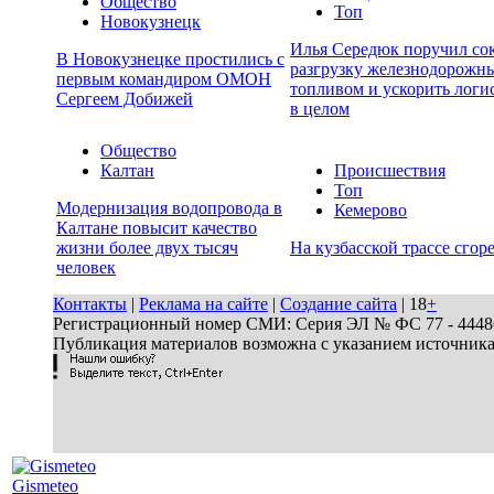
Общество
Топ
Новокузнецк
Илья Середюк поручил сок
В Новокузнецке простились с
разгрузку железнодорожны
первым командиром ОМОН
топливом и ускорить логи
Сергеем Добижей
в целом
Общество
Калтан
Происшествия
Топ
Модернизация водопровода в
Кемерово
Калтане повысит качество
жизни более двух тысяч
На кузбасской трассе сгор
человек
Контакты
|
Реклама на сайте
|
Создание сайта
| 18
+
Регистрационный номер СМИ: Серия ЭЛ № ФС 77 - 44486 
Публикация материалов возможна с указанием источник
Gismeteo