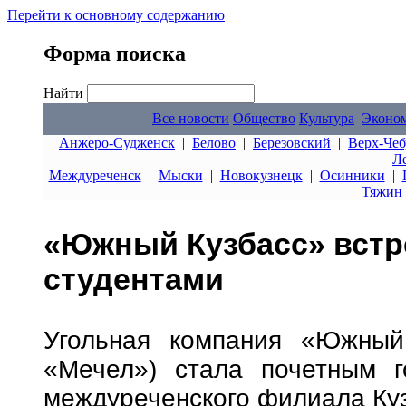
Перейти к основному содержанию
Форма поиска
Найти
Все новости
Общество
Культура
Эконо
Анжеро-Судженск
|
Белово
|
Березовский
|
Верх-Чеб
Л
Междуреченск
|
Мыски
|
Новокузнецк
|
Осинники
|
Тяжин
«Южный Кузбасс» встр
студентами
Угольная компания «Южный 
«Мечел») стала почетным г
междуреченского филиала Ку