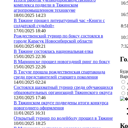
16:
комплекса подвели в Тяжинском
агропромышленном техникуме
16:
18/01/2025 14:23
В Тяжине прошел литературный час «Книги с
солдатской судьбой»
8:5
17/01/2025 18:40
Рождественский турнир по боксу состоялся в
10:
городе Карасук Новосибирской области
7:3
16/01/2025 00:21
В Тяжине состоялась национальная елка
15/01/2025 22:36
Го
В Мариинске прошел новогодний ринг по боксу
15/01/2025 22:26
Буд
В Тисуле прошла рождественская спартакиада
Вар
среди представителей старшего поколения
14/01/2025 02:24
Состоялся шахматный турнир среди обучающихся
образовательных организаций Тяжинского округа
12/01/2025 17:46
В Тяжинском округе подведены итоги конкурса
новогоднего оформления
11/01/2025 16:31
Открытый турнир по волейболу прошел в Тяжине
10/01/2025 18:25
Ко