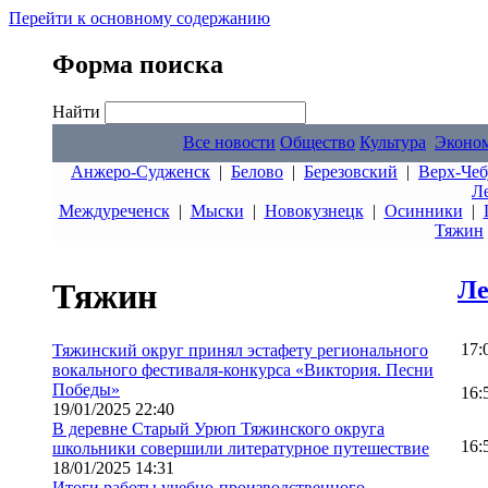
Перейти к основному содержанию
Форма поиска
Найти
Все новости
Общество
Культура
Эконо
Анжеро-Судженск
|
Белово
|
Березовский
|
Верх-Чеб
Л
Междуреченск
|
Мыски
|
Новокузнецк
|
Осинники
|
Тяжин
Ле
Тяжин
17:
Тяжинский округ принял эстафету регионального
вокального фестиваля-конкурса «Виктория. Песни
Победы»
16:
19/01/2025 22:40
В деревне Старый Урюп Тяжинского округа
16:
школьники совершили литературное путешествие
18/01/2025 14:31
Итоги работы учебно-производственного