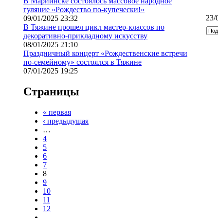
В Мариинске состоялось массовое народное
гуляние «Рождество по-купечески!»
23/
09/01/2025 23:32
В Тяжине прошел цикл мастер-классов по
декоративно-прикладному искусству
08/01/2025 21:10
Праздничный концерт «Рождественские встречи
по-семейному» состоялся в Тяжине
07/01/2025 19:25
Страницы
« первая
‹ предыдущая
…
4
5
6
7
8
9
10
11
12
…