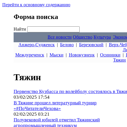
Перейти к основному содержанию
Форма поиска
Найти
Все новости
Общество
Культура
Эконо
Анжеро-Судженск
|
Белово
|
Березовский
|
Верх-Чеб
Л
Междуреченск
|
Мыски
|
Новокузнецк
|
Осинники
|
Тяжин
Тяжин
Первенство Кузбасса по волейболу состоялось в Тяж
03/02/2025 17:54
В Тяжине прошел литературный турнир
«#ПоЧитателиЧехова»
02/02/2025 03:21
Полувековой юбилей отметил Тяжинский
агропромышленный техникум