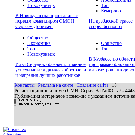
Новокузнецк
Топ
Кемерово
В Новокузнецке простились с
первым командиром ОМОН
На кузбасской трассе
Сергеем Добижей
сгорел бензовоз
Общество
Экономика
Общество
Топ
Топ
Новокузнецк
В Кузбассе по област
Илья Середюк обозначил главные
программе обновляют
успехи металлургической отрасли
километров автодоро
и наградил лучших работников
Контакты
|
Реклама на сайте
|
Создание сайта
| 18
+
Регистрационный номер СМИ: Серия ЭЛ № ФС 77 - 44486 
Публикация материалов возможна с указанием источник
Gismeteo