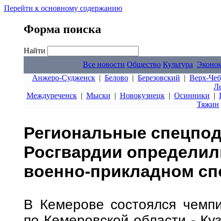
Перейти к основному содержанию
Форма поиска
Найти
Все новости
Общество
Культура
Эконо
Анжеро-Судженск
|
Белово
|
Березовский
|
Верх-Чеб
Л
Междуреченск
|
Мыски
|
Новокузнецк
|
Осинники
|
Тяжин
Региональные спецпо
Росгвардии определил
военно-прикладном сп
В Кемерове состоялся чемпи
по Кемеровской области - Ку