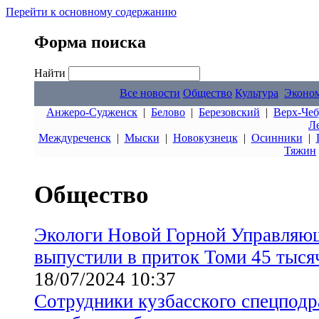
Перейти к основному содержанию
Форма поиска
Найти
Все новости
Общество
Культура
Эконо
Анжеро-Судженск
|
Белово
|
Березовский
|
Верх-Чеб
Л
Междуреченск
|
Мыски
|
Новокузнецк
|
Осинники
|
Тяжин
Общество
Экологи Новой Горной Управляю
выпустили в приток Томи 45 тыся
18/07/2024 10:37
Сотрудники кузбасского спецподр