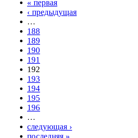
« первая
‹ предыдущая
…
188
189
190
191
192
193
194
195
196
…
следующая ›
последняя »