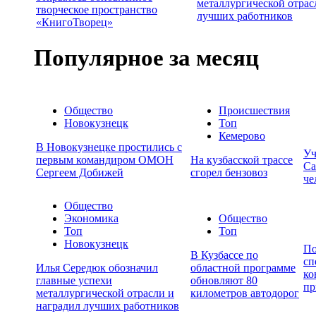
металлургической отрас
творческое пространство
лучших работников
«КнигоТворец»
Популярное за месяц
Общество
Происшествия
Новокузнецк
Топ
Кемерово
В Новокузнецке простились с
Уч
первым командиром ОМОН
На кузбасской трассе
Са
Сергеем Добижей
сгорел бензовоз
че
Общество
Экономика
Общество
Топ
Топ
Новокузнецк
По
В Кузбассе по
сп
Илья Середюк обозначил
областной программе
ко
главные успехи
обновляют 80
пр
металлургической отрасли и
километров автодорог
наградил лучших работников