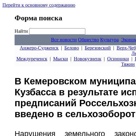
Перейти к основному содержанию
Форма поиска
Найти
Все новости
Общество
Культура
Эконо
Анжеро-Судженск
|
Белово
|
Березовский
|
Верх-Чеб
Л
Междуреченск
|
Мыски
|
Новокузнецк
|
Осинники
|
Тяжин
В Кемеровском муниципа
Кузбасса в результате и
предписаний Россельхозн
введено в сельхозоборот
Нарушения земельного закон